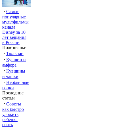
·
Самые
популярные
мультфильмы
канала
Disney за 10
лет вещания
в России
Полезняшки
·
Тюльпан
·
Кувшин и
амфора
·
Кувшины
и чашки
·
Необычные
гонки
Последние
статьи
·
Советы
как быстро
уложить
ребенка
спать