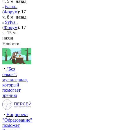
ч. 5 м. назад
ivano..
(
Форум
): 17
ч. 8 м. назад
Sylva..
(
Форум
): 17
ч. 15 м.
назад
Новости
·
"Без
очков":
мультсериал,
который
помогает
зрению
·
Нацпроект
"Образование"
поможет