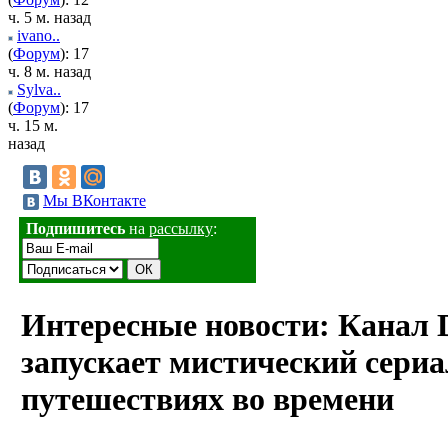
ч. 5 м. назад
ivano..
(
Форум
): 17
ч. 8 м. назад
Sylva..
(
Форум
): 17
ч. 15 м.
назад
Мы ВКонтакте
Подпишитесь
на
рассылку
:
Интересные новости: Канал 
запускает мистический сериа
путешествиях во времени