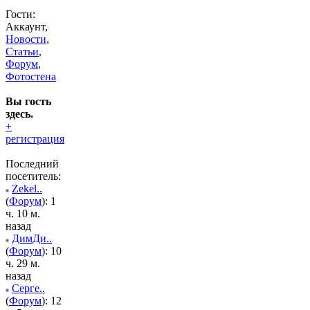
Гости:
Аккаунт,
Новости
,
Статьи
,
Форум
,
Фотостена
Вы гость
здесь.
+
регистрация
Последний
посетитель:
Zekel..
(
Форум
): 1
ч. 10 м.
назад
ДимДи..
(
Форум
): 10
ч. 29 м.
назад
Серге..
(
Форум
): 12