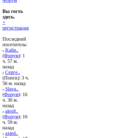
Форум
Вы гость
здесь.
+
регистрация
Последний
посетитель:
Kalip..
(
Форум
): 1
ч. 57 м.
назад
Серге..
(Поиск): 3 ч.
56 м. назад
Slava..
(
Форум
): 16
ч. 30 м.
назад
alex8..
(
Форум
): 16
ч. 59 м.
назад
axied..