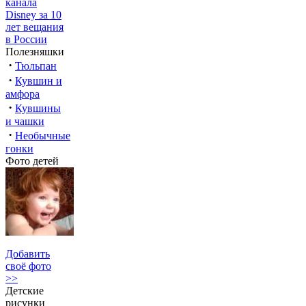
канала
Disney за 10
лет вещания
в России
Полезняшки
·
Тюльпан
·
Кувшин и
амфора
·
Кувшины
и чашки
·
Необычные
гонки
Фото детей
Добавить
своё фото
>>
Детские
рисунки