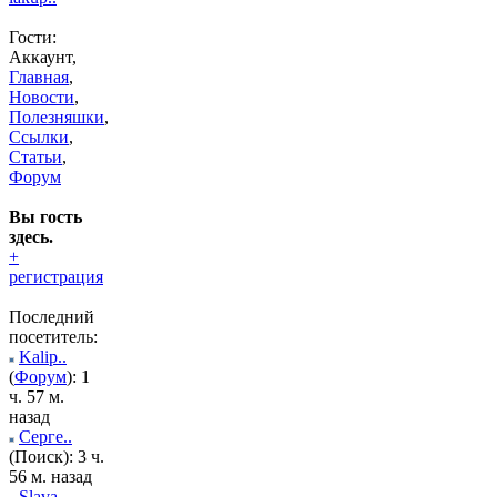
Гости:
Аккаунт,
Главная
,
Новости
,
Полезняшки
,
Ссылки
,
Статьи
,
Форум
Вы гость
здесь.
+
регистрация
Последний
посетитель:
Kalip..
(
Форум
): 1
ч. 57 м.
назад
Серге..
(Поиск): 3 ч.
56 м. назад
Slava..