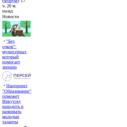
(
Форум
): 17
ч. 20 м.
назад
Новости
·
"Без
очков":
мультсериал,
который
помогает
зрению
·
Нацпроект
"Образование"
поможет
Иркутску
находить и
развивать
молодые
таланты