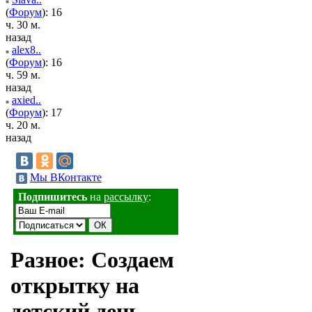
(
Форум
): 16
ч. 30 м.
назад
alex8..
(
Форум
): 16
ч. 59 м.
назад
axied..
(
Форум
): 17
ч. 20 м.
назад
Мы ВКонтакте
Подпишитесь
на
рассылку
:
Разное: Создаем
открытку на
детский день