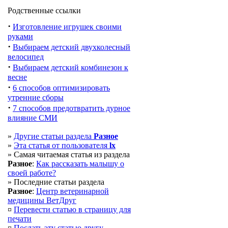
Родственные ссылки
·
Изготовление игрушек своими
руками
·
Выбираем детский двухколесный
велосипед
·
Выбираем детский комбинезон к
весне
·
6 способов оптимизировать
утренние сборы
·
7 способов предотвратить дурное
влияние СМИ
»
Другие статьи раздела
Разное
»
Эта статья от пользователя
lx
» Самая читаемая статья из раздела
Разное
:
Как рассказать малышу о
своей работе?
» Последние статьи раздела
Разное
:
Центр ветеринарной
медицины ВетДруг
¤
Перевести статью в страницу для
печати
¤
Послать эту cтатью другу