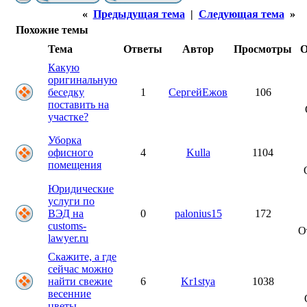
«
Предыдущая тема
|
Следующая тема
»
Похожие темы
Тема
Ответы
Автор
Просмотры
О
Какую
оригинальную
беседку
1
СергейЕжов
106
поставить на
участке?
Уборка
офисного
4
Kulla
1104
помещения
Юридические
услуги по
ВЭД на
0
palonius15
172
customs-
О
lawyer.ru
Скажите, а где
сейчас можно
найти свежие
6
Kr1stya
1038
весенние
цветы