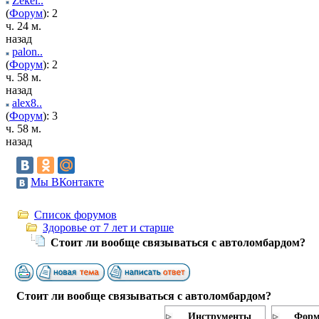
Zekel..
(
Форум
): 2
ч. 24 м.
назад
palon..
(
Форум
): 2
ч. 58 м.
назад
alex8..
(
Форум
): 3
ч. 58 м.
назад
Мы ВКонтакте
Список форумов
Здоровье от 7 лет и старше
Стоит ли вообще связываться с автоломбардом?
Стоит ли вообще связываться с автоломбардом?
Инструменты
Форм