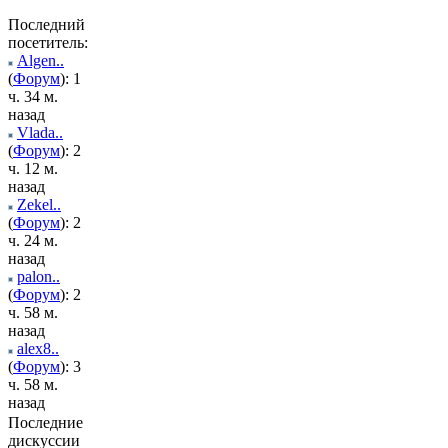
Последний
посетитель:
Algen..
(
Форум
): 1
ч. 34 м.
назад
Vlada..
(
Форум
): 2
ч. 12 м.
назад
Zekel..
(
Форум
): 2
ч. 24 м.
назад
palon..
(
Форум
): 2
ч. 58 м.
назад
alex8..
(
Форум
): 3
ч. 58 м.
назад
Последние
дискуссии