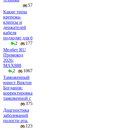
57
Какие типы
крепежа-
клипсы и
держателей
кабеля
подходят для б
2
177
Мелбет RU
Промокод
2026:
MAX888
2
1067
Таможенный
юрист Виктор
Богданов:
корректировка
таможенной с
375
Диагностика
заболеваний
полости рта.
123