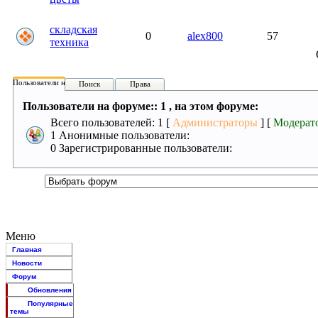
складская
0
alex800
57
техника
Пользователи на форуме:
Поиск
Права
Пользователи на форуме:: 1 , на этом форуме:
Всего пользователей: 1 [
Администраторы
] [
Модерат
1 Анонимные пользователи:
0 Зарегистрированные пользователи:
Меню
Главная
Новости
Форум
Обновления
Популярные
темы