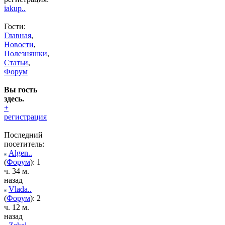
iakup..
Гости:
Главная
,
Новости
,
Полезняшки
,
Статьи
,
Форум
Вы гость
здесь.
+
регистрация
Последний
посетитель:
Algen..
(
Форум
): 1
ч. 34 м.
назад
Vlada..
(
Форум
): 2
ч. 12 м.
назад