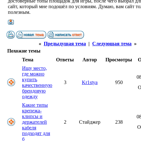
достоверные топы площадок для игры, после чего выбрал для
сайт, который мне подошёл по условиям. Думаю, вам сайт т
полезным.
«
Предыдущая тема
|
Следующая тема
»
Похожие темы
Тема
Ответы
Автор
Просмотры
О
Ищу место,
где можно
08
купить
3
Kr1stya
950
качественную
брендовую
одежду
Какие типы
крепежа-
клипсы и
08
держателей
2
Стайджер
238
О
кабеля
подходят для
б