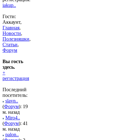
iakup..
Гости:
Аккаунт,
Главная
,
Новости
,
Полезняшки
,
Статьи
,
Форум
Вы гость
здесь.
+
регистрация
Последний
посетитель:
slavn..
(
Форум
): 19
м. назад
Miro4..
(
Форум
): 41
м. назад
palon..