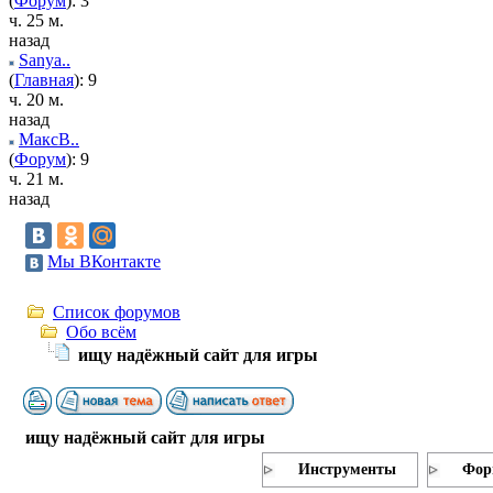
(
Форум
): 3
ч. 25 м.
назад
Sanya..
(
Главная
): 9
ч. 20 м.
назад
МаксВ..
(
Форум
): 9
ч. 21 м.
назад
Мы ВКонтакте
Список форумов
Обо всём
ищу надёжный сайт для игры
ищу надёжный сайт для игры
Инструменты
Фор