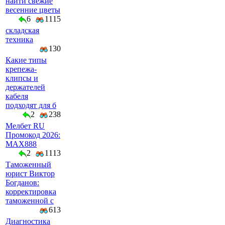
найти свежие
весенние цветы
6
1115
складская
техника
130
Какие типы
крепежа-
клипсы и
держателей
кабеля
подходят для б
2
238
Мелбет RU
Промокод 2026:
MAX888
2
1113
Таможенный
юрист Виктор
Богданов:
корректировка
таможенной с
613
Диагностика