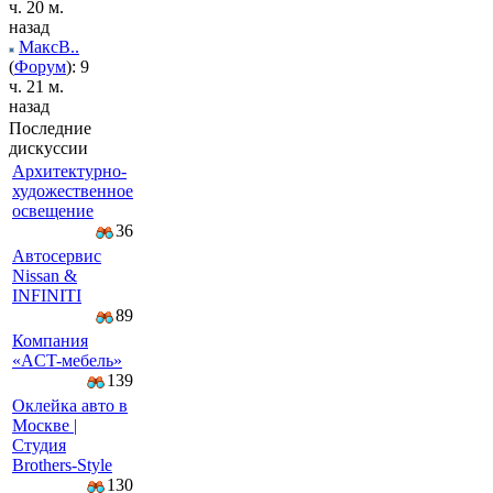
ч. 20 м.
назад
МаксВ..
(
Форум
): 9
ч. 21 м.
назад
Последние
дискуссии
Архитектурно-
художественное
освещение
36
Автосервис
Nissan &
INFINITI
89
Компaния
«AСT-мeбeль»
139
Оклейка авто в
Москве |
Студия
Brothers-Style
130