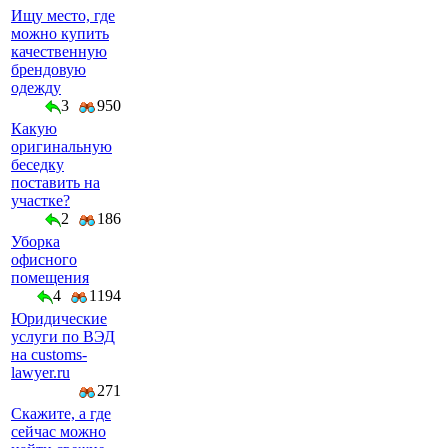
Ищу место, где
можно купить
качественную
брендовую
одежду
3
950
Какую
оригинальную
беседку
поставить на
участке?
2
186
Уборка
офисного
помещения
4
1194
Юридические
услуги по ВЭД
на customs-
lawyer.ru
271
Скажите, а где
сейчас можно