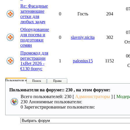
Re: Фасадные
07
затеняющие
0
Гость
204
сетки для
любых задач
Оборудование
07
для посева и
0
slavniy.nicita
302
подготовки
О
семян
Промокод для
06
регистрации
1
palonius15
1152
1xBet 2026 -
€130 бонус
Пользователи на форуме:
Поиск
Права
Пользователи на форуме:: 230 , на этом форуме:
Всего пользователей: 230 [
Администраторы
] [
Модер
230 Анонимные пользователи:
0 Зарегистрированные пользователи: