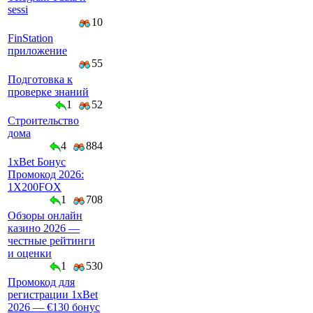
sessi
10
FinStation
приложение
55
Подготовка к
проверке знаний
1
52
Строительство
дома
4
884
1xBet Бонус
Промокод 2026:
1X200FOX
1
708
Обзоры онлайн
казино 2026 —
честные рейтинги
и оценки
1
530
Промокод для
регистрации 1xBet
2026 — €130 бонус