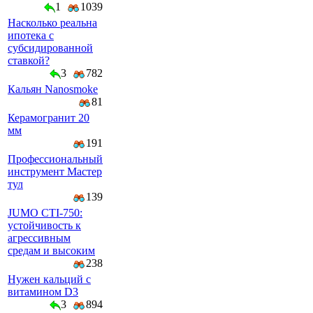
1
1039
Насколько реальна
ипотека с
субсидированной
ставкой?
3
782
Кальян Nanosmoke
81
Керамогранит 20
мм
191
Профессиональный
инструмент Мастер
тул
139
JUMO CTI-750:
устойчивость к
агрессивным
средам и высоким
238
Нужен кальций с
витамином D3
3
894