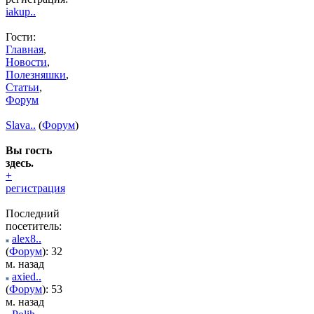
iakup..
Гости:
Главная
,
Новости
,
Полезняшки
,
Статьи
,
Форум
Slava..
(
Форум
)
Вы гость
здесь.
+
регистрация
Последний
посетитель:
alex8..
(
Форум
): 32
м. назад
axied..
(
Форум
): 53
м. назад