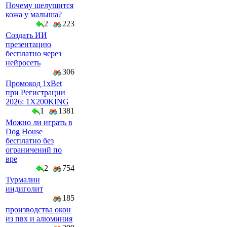
Почему шелушится
кожа у малыша?
2
223
Создать ИИ
презентацию
бесплатно через
нейросеть
306
Промокод 1xBet
при Регистрации
2026: 1X200KING
1
1381
Можно ли играть в
Dog House
бесплатно без
ограничений по
вре
2
754
Турмалин
индиголит
185
производства окон
из пвх и алюминия