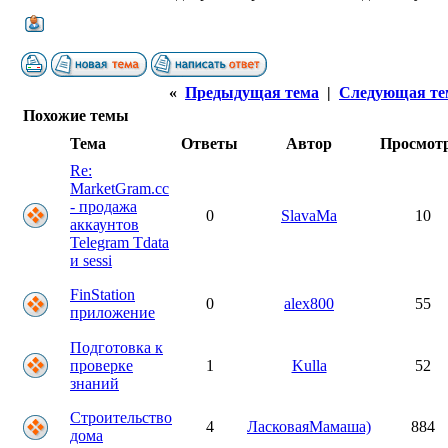
«
Предыдущая тема
|
Следующая те
Похожие темы
Тема
Ответы
Автор
Просмот
Re:
MarketGram.cc
- продажа
0
SlavaMa
10
аккаунтов
Telegram Tdata
и sessi
FinStation
0
alex800
55
приложение
Подготовка к
проверке
1
Kulla
52
знаний
Строительство
4
ЛасковаяМамаша)
884
дома