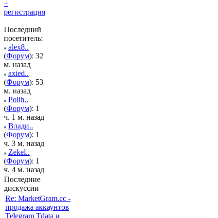
+
регистрация
Последний
посетитель:
alex8..
(
Форум
): 32
м. назад
axied..
(
Форум
): 53
м. назад
Polih..
(
Форум
): 1
ч. 1 м. назад
Влади..
(
Форум
): 1
ч. 3 м. назад
Zekel..
(
Форум
): 1
ч. 4 м. назад
Последние
дискуссии
Re: MarketGram.cc -
продажа аккаунтов
Telegram Tdata и