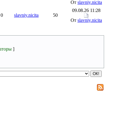
От
slavniy.nicita
09.08.26 11:28
0
slavniy.nicita
50
От
slavniy.nicita
аторы
]