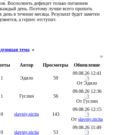
нов. Восполнить дефицит только питанием
а каждый день. Поэтому лучше всего пропить
 день в течение месяца. Результат будет заметен
тянется, а герпес отступит.
дующая тема
»
веты
Автор
Просмотры
Обновление
09.08.26 12:41
1
Эдило
59
От Эдило
09.08.26 12:36
1
Гуслин
56
От Гуслин
09.08.26 12:15
0
slavniy.nicita
143
От
slavniy.nicita
09.08.26 11:49
0
slavniy.nicita
53