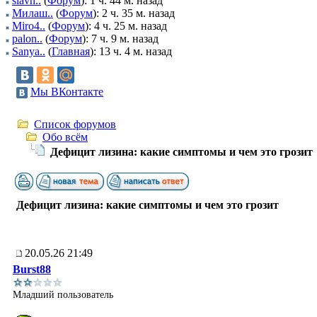
slavn..
(
Форум
): 1 ч. 44 м. назад
Милаш..
(
Форум
): 2 ч. 35 м. назад
Miro4..
(
Форум
): 4 ч. 25 м. назад
palon..
(
Форум
): 7 ч. 9 м. назад
Sanya..
(
Главная
): 13 ч. 4 м. назад
Мы ВКонтакте
Список форумов
Обо всём
Дефицит лизина: какие симптомы и чем это грозит
Дефицит лизина: какие симптомы и чем это грозит
20.05.26 21:49
Burst88
Младший пользователь