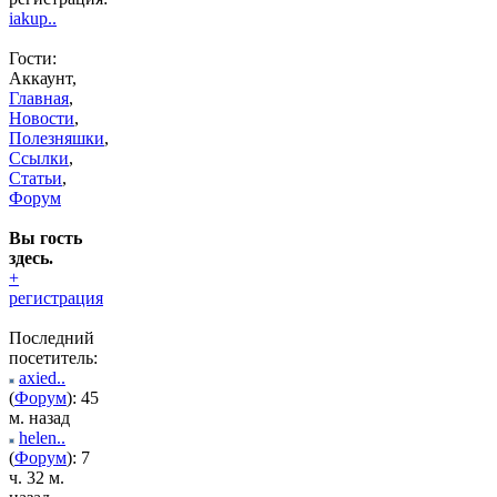
iakup..
Гости:
Аккаунт,
Главная
,
Новости
,
Полезняшки
,
Ссылки
,
Статьи
,
Форум
Вы гость
здесь.
+
регистрация
Последний
посетитель:
axied..
(
Форум
): 45
м. назад
helen..
(
Форум
): 7
ч. 32 м.