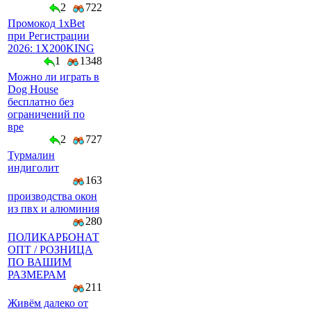
2
722
Промокод 1xBet
при Регистрации
2026: 1X200KING
1
1348
Можно ли играть в
Dog House
бесплатно без
ограничений по
вре
2
727
Турмалин
индиголит
163
производства окон
из пвх и алюминия
280
ПОЛИКАРБОНАТ
ОПТ / РОЗНИЦА
ПО ВАШИМ
РАЗМЕРАМ
211
Живём далеко от