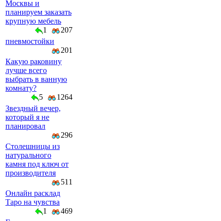
Москвы и
планируем заказать
крупную мебель
1
207
пневмостойки
201
Какую раковину
лучше всего
выбрать в ванную
комнату?
5
1264
Звездный вечер,
который я не
планировал
296
Столешницы из
натурального
камня под ключ от
производителя
511
Онлайн расклад
Таро на чувства
1
469