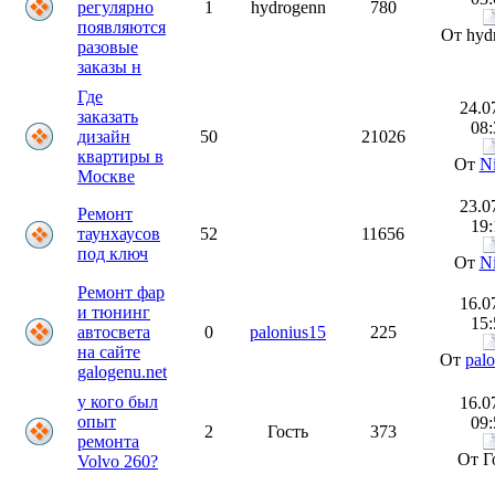
регулярно
1
hydrogenn
780
появляются
От hyd
разовые
заказы н
Где
24.0
заказать
08:
дизайн
50
21026
квартиры в
От
N
Москве
23.0
Ремонт
19:
таунхаусов
52
11656
под ключ
От
N
Ремонт фар
16.0
и тюнинг
15:
автосвета
0
palonius15
225
на сайте
От
pal
galogenu.net
у кого был
16.0
опыт
09:
2
Гость
373
ремонта
От Г
Volvo 260?