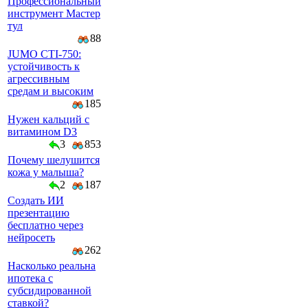
Профессиональный
инструмент Мастер
тул
88
JUMO CTI-750:
устойчивость к
агрессивным
средам и высоким
185
Нужен кальций с
витамином D3
3
853
Почему шелушится
кожа у малыша?
2
187
Создать ИИ
презентацию
бесплатно через
нейросеть
262
Насколько реальна
ипотека с
субсидированной
ставкой?