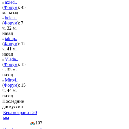
axied..
(
Форум
): 45
м. назад
helen..
(
Форум
): 7
ч. 32 м.
назад
iakup..
(
Форум
): 12
ч. 41 м.
назад
Vlada..
(
Форум
): 15
ч. 35 м.
назад
Miro4..
(
Форум
): 15
ч. 44 м.
назад
Последние
дискуссии
Керамогранит 20
мм
107