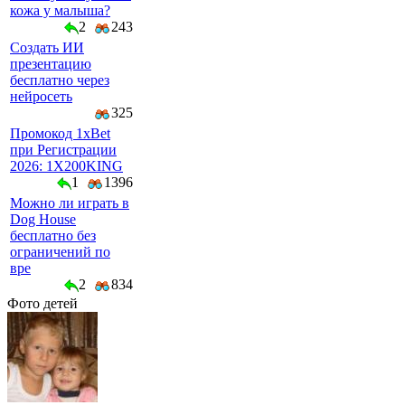
кожа у малыша?
2
243
Создать ИИ
презентацию
бесплатно через
нейросеть
325
Промокод 1xBet
при Регистрации
2026: 1X200KING
1
1396
Можно ли играть в
Dog House
бесплатно без
ограничений по
вре
2
834
Фото детей