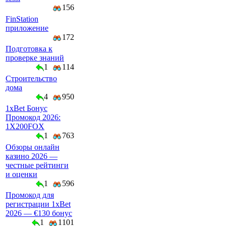
156
FinStation
приложение
172
Подготовка к
проверке знаний
1
114
Строительство
дома
4
950
1xBet Бонус
Промокод 2026:
1X200FOX
1
763
Обзоры онлайн
казино 2026 —
честные рейтинги
и оценки
1
596
Промокод для
регистрации 1xBet
2026 — €130 бонус
1
1101