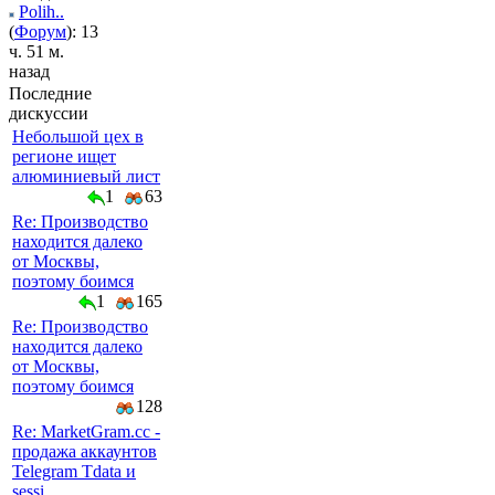
Polih..
(
Форум
): 13
ч. 51 м.
назад
Последние
дискуссии
Небольшой цех в
регионе ищет
алюминиевый лист
1
63
Re: Производство
находится далеко
от Москвы,
поэтому боимся
1
165
Re: Производство
находится далеко
от Москвы,
поэтому боимся
128
Re: MarketGram.cc -
продажа аккаунтов
Telegram Tdata и
sessi