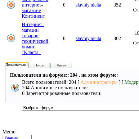
интернет-
0
slavniy.nicita
352
О
магазине
Континент
Интернет-
магазин
18
товаров
0
slavniy.nicita
302
технической
О
химии
"Класта"
Пользователи на форуме:
Поиск
Права
Пользователи на форуме:: 204 , на этом форуме:
Всего пользователей: 204 [
Администраторы
] [
Модер
204 Анонимные пользователи:
0 Зарегистрированные пользователи:
Меню
Главная