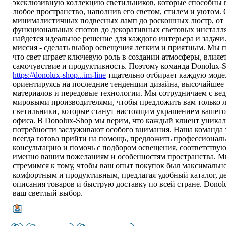
эксклюзивную коллекцию светильников, которые способны 
любое пространство, наполнив его светом, стилем и уютом. 
минималистичных подвесных ламп до роскошных люстр, от
функциональных спотов до декоративных световых инсталля
найдется идеальное решение для каждого интерьера и задачи
миссия - сделать выбор освещения легким и приятным. Мы 
что свет играет ключевую роль в создании атмосферы, влияе
самочувствие и продуктивность. Поэтому команда Donolux-
https://donolux-shop...im-line
тщательно отбирает каждую моде
ориентируясь на последние тенденции дизайна, высочайшее 
материалов и передовые технологии. Мы сотрудничаем с в
мировыми производителями, чтобы предложить вам только л
светильники, которые станут настоящим украшением вашего
офиса. В Donolux-Shop мы верим, что каждый клиент уникале
потребности заслуживают особого внимания. Наша команда 
всегда готова прийти на помощь, предложить профессионал
консультацию и помочь с подбором освещения, соответству
именно вашим пожеланиям и особенностям пространства. 
стремимся к тому, чтобы ваш опыт покупок был максимальн
комфортным и продуктивным, предлагая удобный каталог, д
описания товаров и быструю доставку по всей стране. Donol
ваш светлый выбор.