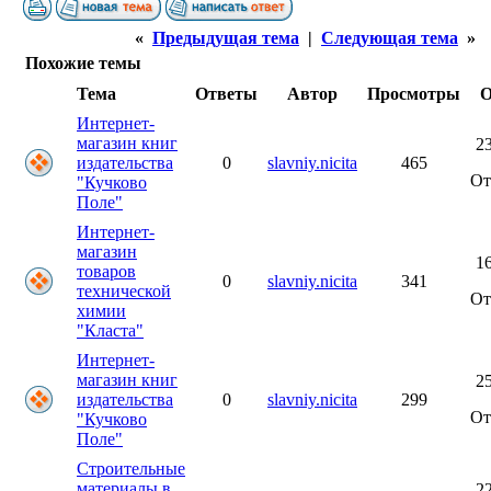
«
Предыдущая тема
|
Следующая тема
»
Похожие темы
Тема
Ответы
Автор
Просмотры
О
Интернет-
магазин книг
23
издательства
0
slavniy.nicita
465
О
"Кучково
Поле"
Интернет-
магазин
16
товаров
0
slavniy.nicita
341
технической
О
химии
"Класта"
Интернет-
магазин книг
25
издательства
0
slavniy.nicita
299
О
"Кучково
Поле"
Строительные
материалы в
22