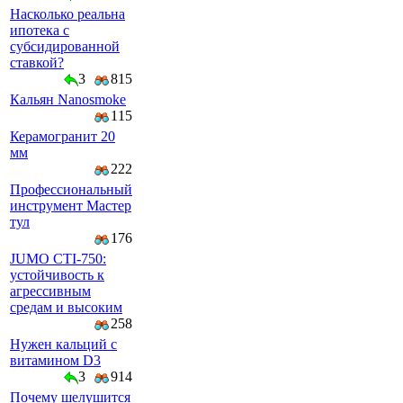
Насколько реальна
ипотека с
субсидированной
ставкой?
3
815
Кальян Nanosmoke
115
Керамогранит 20
мм
222
Профессиональный
инструмент Мастер
тул
176
JUMO CTI-750:
устойчивость к
агрессивным
средам и высоким
258
Нужен кальций с
витамином D3
3
914
Почему шелушится