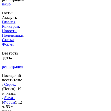
iakup..
Гости:
Аккаунт,
Главная
,
Конкурсы
,
Новости
,
Полезняшки
,
Статьи
,
Форум
Вы гость
здесь.
+
регистрация
Последний
посетитель:
Серге..
(Поиск): 19
м. назад
Slava..
(
Форум
): 12
ч. 53 м.