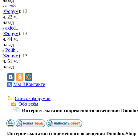
назад
alex8..
(
Форум
): 13
ч. 22 м.
назад
axied..
(
Форум
): 13
ч. 44 м.
назад
Polih..
(
Форум
): 13
ч. 51 м.
назад
Мы ВКонтакте
Список форумов
Обо всём
Интернет-магазин современного освещения Donolu
Интернет-магазин современного освещения Donolux-Shop