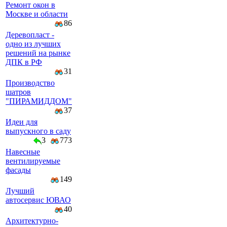
Ремонт окон в
Москве и области
86
Деревопласт -
одно из лучших
решений на рынке
ДПК в РФ
31
Производство
шатров
"ПИРАМИДДОМ"
37
Идеи для
выпускного в саду
3
773
Навесные
вентилируемые
фасады
149
Лучший
автосервис ЮВАО
40
Архитектурно-