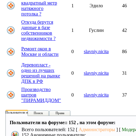
квадратный метр
1
Эдило
46
натяжного
потолка ?
Откуда берутся
данные в базе
1
Гуслин
42
собственников
недвижимости ?
Ремонт окон в
0
slavniy.nicita
86
Москве и области
Деревопласт -
одно из лучших
0
slavniy.nicita
31
решений на рынке
ДПК в РФ
Производство
шатров
0
slavniy.nicita
37
"ПИРАМИДДОМ"
Пользователи на форуме:
Поиск
Права
Пользователи на форуме:: 152 , на этом форуме:
Всего пользователей: 152 [
Администраторы
] [
Модер
152 Анонимные пользователи: