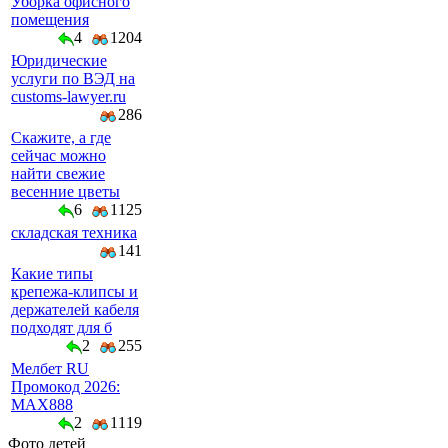
Уборка офисного
помещения
4
1204
Юридические
услуги по ВЭД на
customs-lawyer.ru
286
Скажите, а где
сейчас можно
найти свежие
весенние цветы
6
1125
складская техника
141
Какие типы
крепежа-клипсы и
держателей кабеля
подходят для б
2
255
Мелбет RU
Промокод 2026:
MAX888
2
1119
Фото детей