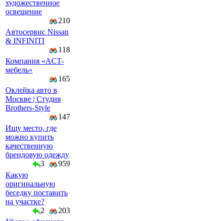
художественное
освещение
210
Автосервис Nissan
& INFINITI
118
Компaния «AСT-
мeбeль»
165
Оклейка авто в
Москве | Студия
Brothers-Style
147
Ищу место, где
можно купить
качественную
брендовую одежду
3
959
Какую
оригинальную
беседку поставить
на участке?
2
203