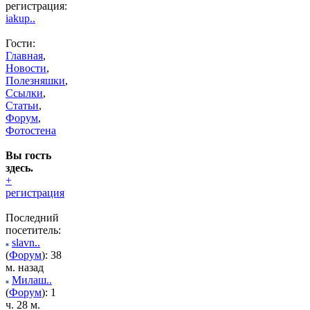
регистрация:
iakup..
Гости:
Главная
,
Новости
,
Полезняшки
,
Ссылки
,
Статьи
,
Форум
,
Фотостена
Вы гость
здесь.
+
регистрация
Последний
посетитель:
slavn..
(
Форум
): 38
м. назад
Милаш..
(
Форум
): 1
ч. 28 м.