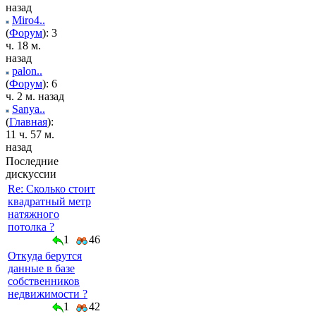
назад
Miro4..
(
Форум
): 3
ч. 18 м.
назад
palon..
(
Форум
): 6
ч. 2 м. назад
Sanya..
(
Главная
):
11 ч. 57 м.
назад
Последние
дискуссии
Re: Сколько стоит
квадратный метр
натяжного
потолка ?
1
46
Откуда берутся
данные в базе
собственников
недвижимости ?
1
42