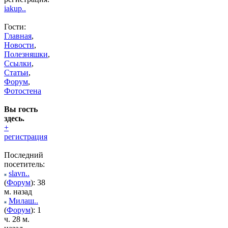
iakup..
Гости:
Главная
,
Новости
,
Полезняшки
,
Ссылки
,
Статьи
,
Форум
,
Фотостена
Вы гость
здесь.
+
регистрация
Последний
посетитель:
slavn..
(
Форум
): 38
м. назад
Милаш..
(
Форум
): 1
ч. 28 м.