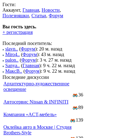
Гости:
Аккаунт,
Главная
,
Новости
,
Полезняшки
,
Статьи
,
Форум
Вы гость здесь.
+ регистрация
Последний посетитель:
slavn..
(
Форум
): 20 м. назад
Miro4..
(
Форум
): 43 м. назад
palon..
(
Форум
): 3 ч. 27 м. назад
Sanya..
(
Главная
): 9 ч. 22 м. назад
МаксВ..
(
Форум
): 9 ч. 22 м. назад
Последние дискуссии
Архитектурно-художественное
освещение
36
Автосервис Nissan & INFINITI
89
Компaния «AСT-мeбeль»
139
Оклейка авто в Москве | Студия
Brothers-Style