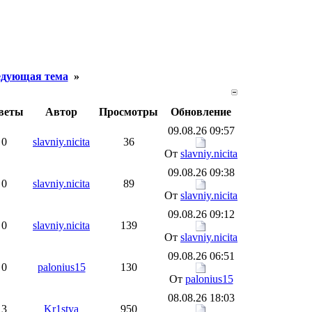
дующая тема
»
веты
Автор
Просмотры
Обновление
09.08.26 09:57
0
slavniy.nicita
36
От
slavniy.nicita
09.08.26 09:38
0
slavniy.nicita
89
От
slavniy.nicita
09.08.26 09:12
0
slavniy.nicita
139
От
slavniy.nicita
09.08.26 06:51
0
palonius15
130
От
palonius15
08.08.26 18:03
3
Kr1stya
950