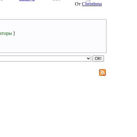
От
Christinna
аторы
]