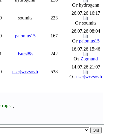
От hydrogenn
26.07.26 16:17
0
soumits
223
От soumits
26.07.26 08:04
0
palonius15
167
От
palonius15
16.07.26 15:46
1
Burst88
242
От
Zigmund
14.07.26 21:07
0
userjwczsovb
538
От
userjwczsovb
аторы
]