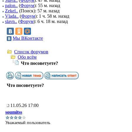
Slava..
(
Форум
): 47 м. назад
palon..
(
Форум
): 55 м. назад
Zekel..
(Поиск): 57 м. назад
Vlada..
(
Форум
): 1 ч. 58 м. назад
slavn..
(
Форум
): 6 ч. 18 м. назад
Мы ВКонтакте
Список форумов
Обо всём
Что посоветуете?
Что посоветуете?
11.05.26 17:00
soumitss
Уважаемый пользователь