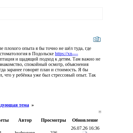
е плохого опыта я бы точно не шёл туда, где
 стоматология в Подольске
https://xn----
птация и щадящий подход к детям. Там важно не
а знакомство, спокойный осмотр, объяснения
да заранее говорят план и стоимость. Я бы
л, что у ребёнка уже был стрессовый опыт. Так
дующая тема
»
веты
Автор
Просмотры
Обновление
26.07.26 16:36
1
hydrogenn
236