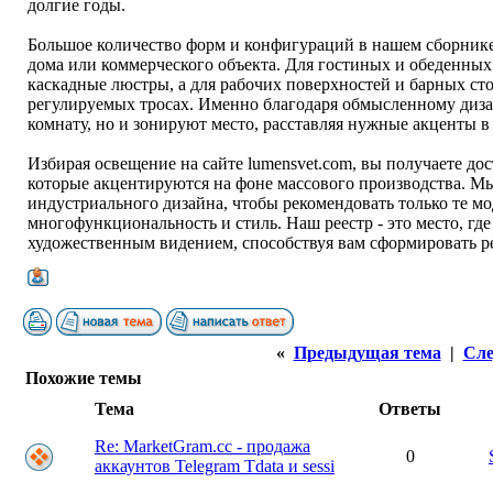
долгие годы.
Большое количество форм и конфигураций в нашем сборнике
дома или коммерческого объекта. Для гостиных и обеденных
каскадные люстры, а для рабочих поверхностей и барных сто
регулируемых тросах. Именно благодаря обмысленному диза
комнату, но и зонируют место, расставляя нужные акценты 
Избирая освещение на сайте lumensvet.com, вы получаете д
которые акцентируются на фоне массового производства. М
индустриального дизайна, чтобы рекомендовать только те мо
многофункциональность и стиль. Наш реестр - это место, гд
художественным видением, способствуя вам сформировать ре
«
Предыдущая тема
|
Сле
Похожие темы
Тема
Ответы
Re: MarketGram.cc - продажа
0
аккаунтов Telegram Tdata и sessi