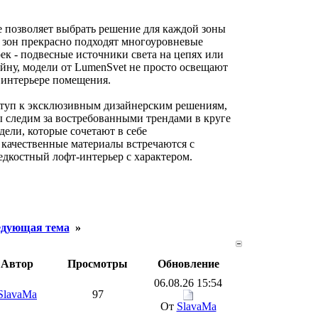
 позволяет выбрать решение для каждой зоны
 зон прекрасно подходят многоуровневые
ек - подвесные источники света на цепях или
йну, модели от LumenSvet не просто освещают
в интерьере помещения.
оступ к эксклюзивным дизайнерским решениям,
ы следим за востребованными трендами в круге
дели, которые сочетают в себе
е качественные материалы встречаются с
дкостный лофт-интерьер с характером.
дующая тема
»
Автор
Просмотры
Обновление
06.08.26 15:54
SlavaMa
97
От
SlavaMa