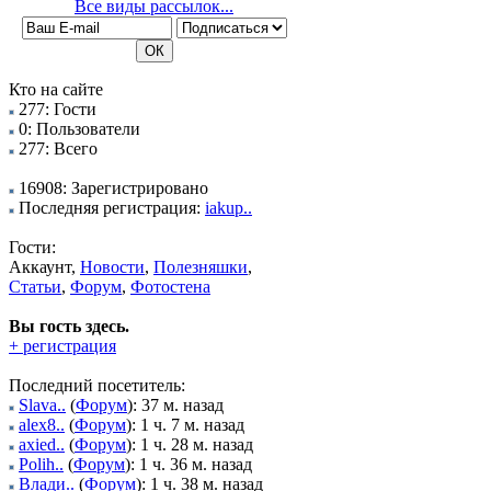
Все виды рассылок...
Кто на сайте
277: Гости
0: Пользователи
277: Всего
16908: Зарегистрировано
Последняя регистрация:
iakup..
Гости:
Аккаунт,
Новости
,
Полезняшки
,
Статьи
,
Форум
,
Фотостена
Вы гость здесь.
+ регистрация
Последний посетитель:
Slava..
(
Форум
): 37 м. назад
alex8..
(
Форум
): 1 ч. 7 м. назад
axied..
(
Форум
): 1 ч. 28 м. назад
Polih..
(
Форум
): 1 ч. 36 м. назад
Влади..
(
Форум
): 1 ч. 38 м. назад