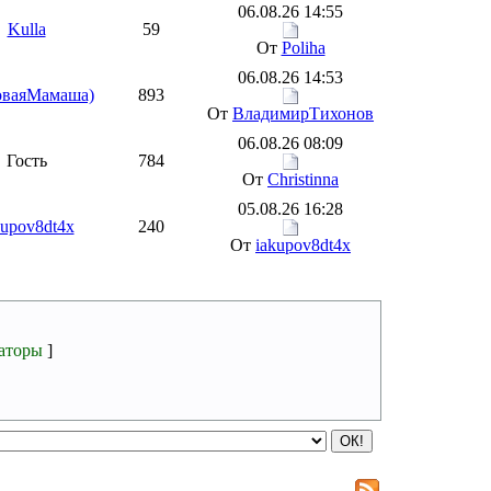
06.08.26 14:55
Kulla
59
От
Poliha
06.08.26 14:53
оваяМамаша)
893
От
ВладимирТихонов
06.08.26 08:09
Гость
784
От
Christinna
05.08.26 16:28
kupov8dt4x
240
От
iakupov8dt4x
аторы
]