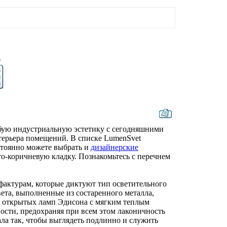
0
бую индустриальную эстетику с сегодняшними
терьера помещений. В списке LumenSvet
остоянно можете выбрать и
дизайнерские
о-коричневую кладку. Познакомьтесь с перечнем
фактурам, которые диктуют тип осветительного
вета, выполненные из состаренного металла,
ие открытых ламп Эдисона с мягким теплым
ости, предохраняя при всем этом лаконичность
ла так, чтобы выглядеть подлинно и служить