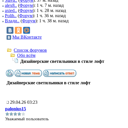
Slava..
(
Форум
): 37 м. назад
alex8..
(
Форум
): 1 ч. 7 м. назад
axied..
(
Форум
): 1 ч. 28 м. назад
Polih..
(
Форум
): 1 ч. 36 м. назад
Влади..
(
Форум
): 1 ч. 38 м. назад
Мы ВКонтакте
Список форумов
Обо всём
Дизайнерские светильники в стиле лофт
Дизайнерские светильники в стиле лофт
29.04.26 03:23
palonius15
Уважаемый пользователь