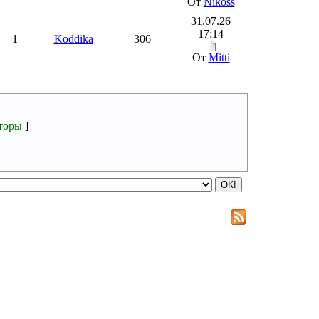
От
Nikoss
31.07.26
17:14
1
Koddika
306
От
Mitti
торы
]