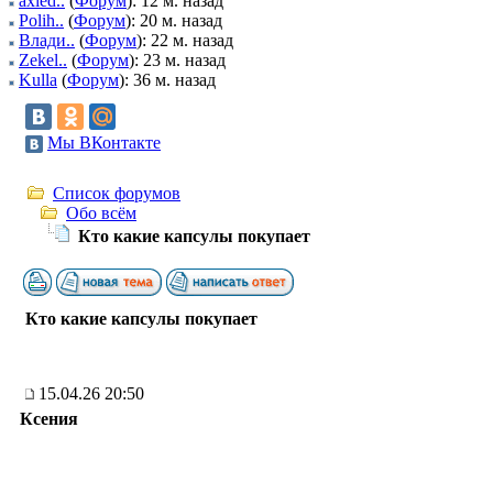
axied..
(
Форум
): 12 м. назад
Polih..
(
Форум
): 20 м. назад
Влади..
(
Форум
): 22 м. назад
Zekel..
(
Форум
): 23 м. назад
Kulla
(
Форум
): 36 м. назад
Мы ВКонтакте
Список форумов
Обо всём
Кто какие капсулы покупает
Кто какие капсулы покупает
15.04.26 20:50
Ксения