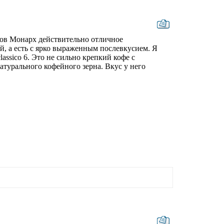
сов Монарх действительно отличное
й, а есть с ярко выраженным послевкусием. Я
assico 6. Это не сильно крепкий кофе с
атурального кофейного зерна. Вкус у него