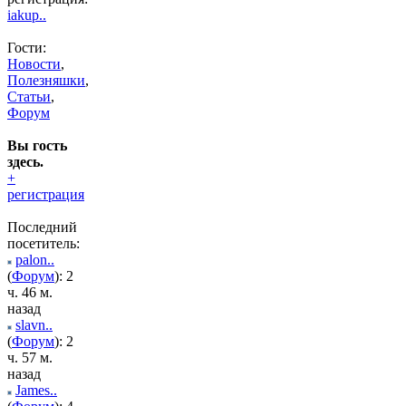
iakup..
Гости:
Новости
,
Полезняшки
,
Статьи
,
Форум
Вы гость
здесь.
+
регистрация
Последний
посетитель:
palon..
(
Форум
): 2
ч. 46 м.
назад
slavn..
(
Форум
): 2
ч. 57 м.
назад
James..