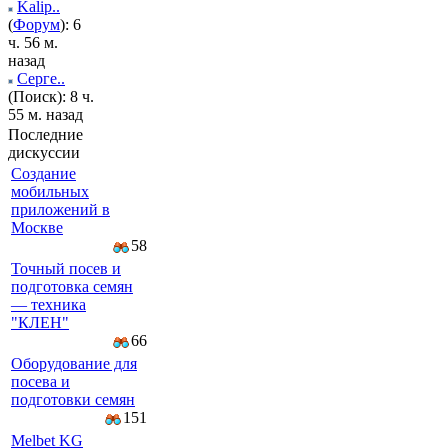
Kalip..
(
Форум
): 6
ч. 56 м.
назад
Серге..
(Поиск): 8 ч.
55 м. назад
Последние
дискуссии
Создание
мобильных
приложений в
Москве
58
Точный посев и
подготовка семян
— техника
"КЛЕН"
66
Оборудование для
посева и
подготовки семян
151
Melbet KG