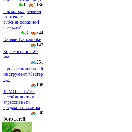
1
1136
Насколько реальна
ипотека с
субсидированной
ставкой?
3
844
Кальян Nanosmoke
143
Керамогранит 20
мм
251
Профессиональный
инструмент Мастер
тул
198
JUMO CTI-750:
устойчивость к
агрессивным
средам и высоким
280
Фото детей