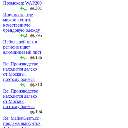
Промокод: WAP200
1
301
Ищу место, где
можно купить
качественную
брендовую одежду
2
795
Небольшой цех в
регионе ищет
алюминиевый лист
1
136
Re: Производство
находится далеко
от Москвы,
поэтому боимся
1
310
Re: Производство
находится далеко
от Москвы,
поэтому боимся
194
Re: MarketGram.cc -
продажа аккаунтов