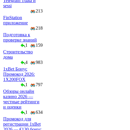
Telegram Tdata и
sessi
213
FinStation
приложение
218
Подготовка к
проверке знаний
1
159
Строительство
дома
4
983
1xBet Бонус
Промокод 2026:
1X200FOX
1
797
Обзоры онлайн
казино 2026 —
честные рейтинги
и оценки
1
634
Промокод для
регистрации 1xBet
2026 — €130 бонус