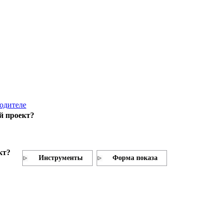
родителе
й проект?
кт?
Инструменты
Форма показа