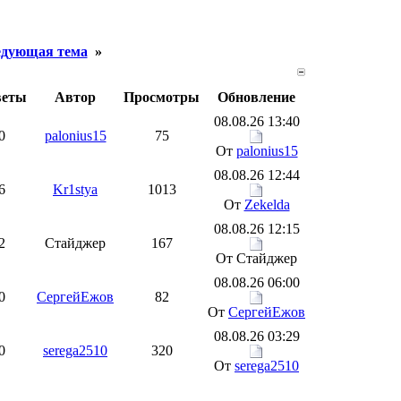
дующая тема
»
веты
Автор
Просмотры
Обновление
08.08.26 13:40
0
palonius15
75
От
palonius15
08.08.26 12:44
6
Kr1stya
1013
От
Zekelda
08.08.26 12:15
2
Стайджер
167
От Стайджер
08.08.26 06:00
0
СергейЕжов
82
От
СергейЕжов
08.08.26 03:29
0
serega2510
320
От
serega2510