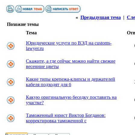
«
Предыдущая тема
|
Сле
Похожие темы
Тема
От
Юридические услуги по ВЭД на customs-
lawyer.ru
Скажите, а где сейчас можно найти свежие
весенние цветы
Какие типы крепежа-клипсы и держателей
кабеля подходят для б
Какую оригинальную беседку поставить на
участке?
Таможенный юрист Виктор Богданов:
корректировка таможенной с