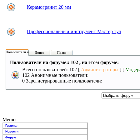
Керамогранит 20 мм
Профессиональный инструмент Мастер тул
Пользователи на форуме:
Поиск
Права
Пользователи на форуме:: 102 , на этом форуме:
Всего пользователей: 102 [
Администраторы
] [
Модер
102 Анонимные пользователи:
0 Зарегистрированные пользователи:
Меню
Главная
Новости
Форум