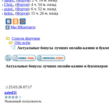
James..
(
Форум
): 2 ч. 14 м. назад
Chris..
(
Форум
): 4 ч. 54 м. назад
axied..
(
Форум
): 6 ч. 52 м. назад
helen..
(
Форум
): 15 ч. 26 м. назад
Мы ВКонтакте
Список форумов
Обо всём
Актуальные бонусы лучших онлайн-казино и букме
Актуальные бонусы лучших онлайн-казино и букмекеров 
25.03.26 07:17
axied11
Уважаемый пользователь