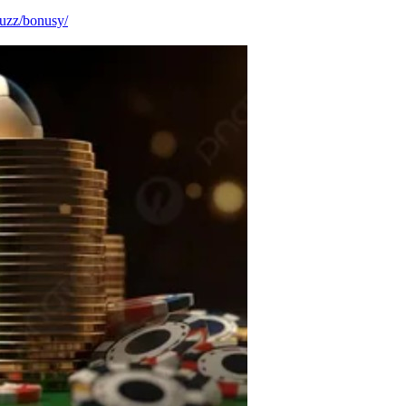
buzz/bonusy/