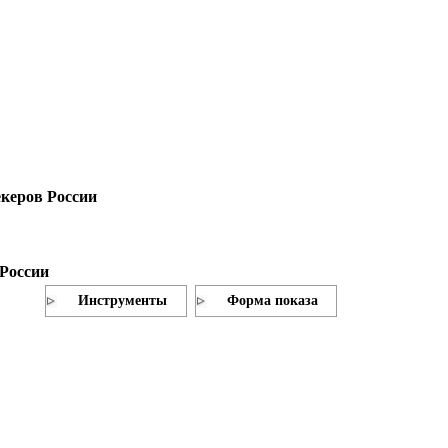
керов России
России
Инструменты
Форма показа