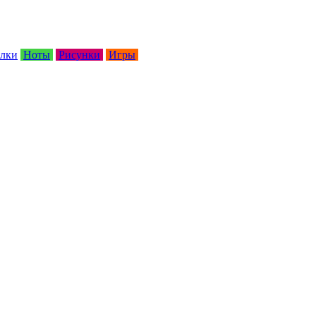
лки
Ноты
Рисунки
Игры