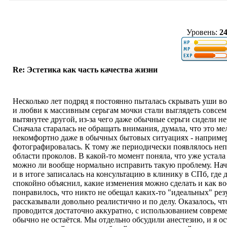
Уровень:
2
Re: Эстетика как часть качества жизни
Несколько лет подряд я постоянно пыталась скрывать уши в
и любви к массивным серьгам мочки стали выглядеть совсем 
вытянутее другой, из-за чего даже обычные серьги сидели не
Сначала старалась не обращать внимания, думала, что это ме
некомфортно даже в обычных бытовых ситуациях - например
фотографировалась. К тому же периодически появлялось не
области проколов. В какой-то момент поняла, что уже устала
можно ли вообще нормально исправить такую проблему. На
и в итоге записалась на консультацию в клинику в СПб, где
спокойно объяснил, какие изменения можно сделать и как в
понравилось, что никто не обещал каких-то "идеальных" рез
рассказывали довольно реалистично и по делу. Оказалось, ч
проводится достаточно аккуратно, с использованием соврем
обычно не остаётся. Мы отдельно обсудили анестезию, и я о