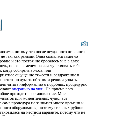
4
олосами, потому что после неудачного пирсинга
не так, как раньше. Одна оказалась заметно
ровно и это постоянно бросалось мне в глаза.
лочь, но со временем начала чувствовать себя
, когда собирала волосы или
приятное ощущение тяжести и раздражение в
 постоянно думать об этом и решила узнать,
чала читать информацию о подобных процедурах
 делают
операцию на уши
. На приёме врач
ообще проходит восстановление. Мне
ультатов или моментальных чудес, всё
то сама процедура не занимает много времени и
енного оборудования, поэтому сильных рубцов
становилась на местном варианте, потому что не