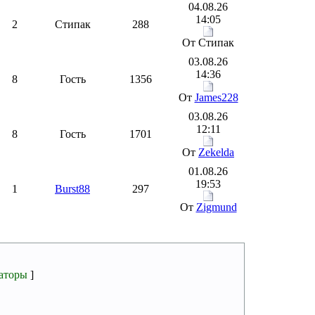
04.08.26
14:05
2
Стипак
288
От Стипак
03.08.26
14:36
8
Гость
1356
От
James228
03.08.26
12:11
8
Гость
1701
От
Zekelda
01.08.26
19:53
1
Burst88
297
От
Zigmund
аторы
]