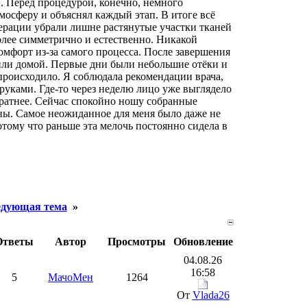
. Перед процедурой, конечно, немного
мосферу и объяснял каждый этап. В итоге всё
перации убрали лишне растянутые участки тканей
олее симметрично и естественно. Никакой
комфорт из-за самого процесса. После завершения
тили домой. Первые дни были небольшие отёки и
происходило. Я соблюдала рекомендации врача,
руками. Где-то через неделю лицо уже выглядело
уратнее. Сейчас спокойно ношу собранные
оны. Самое неожиданное для меня было даже не
тому что раньше эта мелочь постоянно сидела в
дующая тема
»
Ответы
Автор
Просмотры
Обновление
04.08.26
16:58
5
МачоМен
1264
От
Vlada26