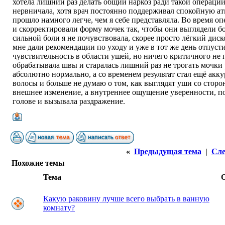
хотела лишний раз делать общий наркоз ради такой операции
нервничала, хотя врач постоянно поддерживал спокойную ат
прошло намного легче, чем я себе представляла. Во время о
и скорректировали форму мочек так, чтобы они выглядели б
сильной боли я не почувствовала, скорее просто лёгкий дис
мне дали рекомендации по уходу и уже в тот же день отпус
чувствительность в области ушей, но ничего критичного не 
обрабатывала швы и старалась лишний раз не трогать мочки 
абсолютно нормально, а со временем результат стал ещё акк
волосы и больше не думаю о том, как выглядят уши со стор
внешнее изменение, а внутреннее ощущение уверенности, по
голове и вызывала раздражение.
«
Предыдущая тема
|
Сле
Похожие темы
Тема
Какую раковину лучше всего выбрать в ванную
комнату?