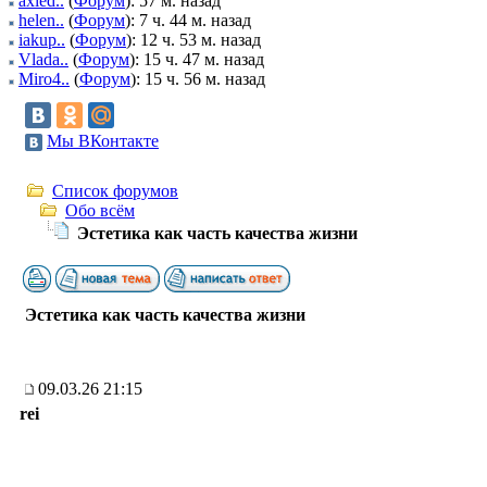
axied..
(
Форум
): 57 м. назад
helen..
(
Форум
): 7 ч. 44 м. назад
iakup..
(
Форум
): 12 ч. 53 м. назад
Vlada..
(
Форум
): 15 ч. 47 м. назад
Miro4..
(
Форум
): 15 ч. 56 м. назад
Мы ВКонтакте
Список форумов
Обо всём
Эстетика как часть качества жизни
Эстетика как часть качества жизни
09.03.26 21:15
rei