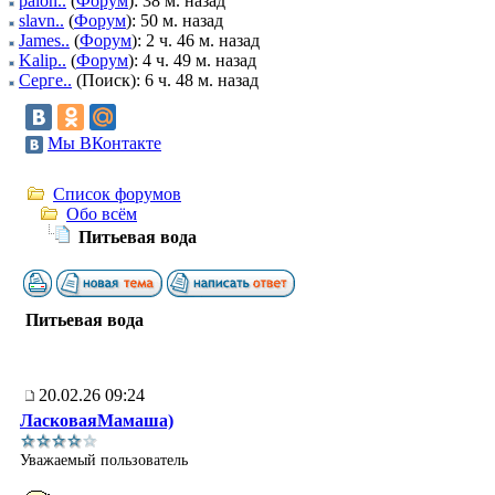
palon..
(
Форум
): 38 м. назад
slavn..
(
Форум
): 50 м. назад
James..
(
Форум
): 2 ч. 46 м. назад
Kalip..
(
Форум
): 4 ч. 49 м. назад
Серге..
(Поиск): 6 ч. 48 м. назад
Мы ВКонтакте
Список форумов
Обо всём
Питьевая вода
Питьевая вода
20.02.26 09:24
ЛасковаяМамаша)
Уважаемый пользователь