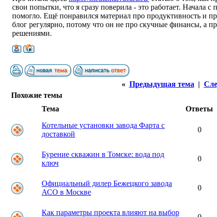
свои попытки, что я сразу поверила - это работает. Начала с 
помогло. Ещё понравился материал про продуктивность и пр
блог регулярно, потому что он не про скучные финансы, а 
решениями.
«
Предыдущая тема
|
Сле
Похожие темы
Тема
Ответы
Котельные установки завода Фарта с
0
доставкой
Бурение скважин в Томске: вода под
0
ключ
Официальный дилер Бежецкого завода
0
АСО в Москве
Как параметры проекта влияют на выбор
0