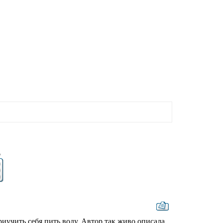
6
риучить себя пить воду. Автор так живо описала