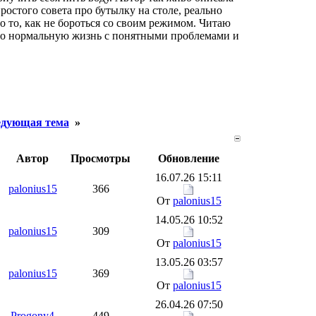
простого совета про бутылку на столе, реально
о то, как не бороться со своим режимом. Читаю
про нормальную жизнь с понятными проблемами и
дующая тема
»
Автор
Просмотры
Обновление
16.07.26 15:11
palonius15
366
От
palonius15
14.05.26 10:52
palonius15
309
От
palonius15
13.05.26 03:57
palonius15
369
От
palonius15
26.04.26 07:50
Progony4
449