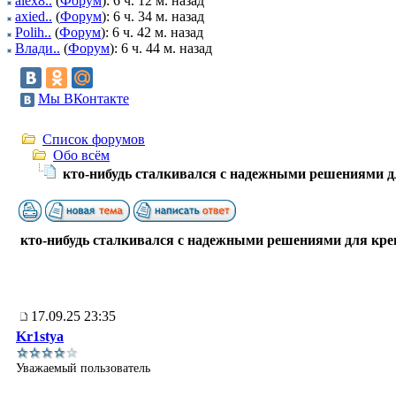
alex8..
(
Форум
): 6 ч. 12 м. назад
axied..
(
Форум
): 6 ч. 34 м. назад
Polih..
(
Форум
): 6 ч. 42 м. назад
Влади..
(
Форум
): 6 ч. 44 м. назад
Мы ВКонтакте
Список форумов
Обо всём
кто-нибудь сталкивался с надежными решениями д
кто-нибудь сталкивался с надежными решениями для кре
17.09.25 23:35
Kr1stya
Уважаемый пользователь