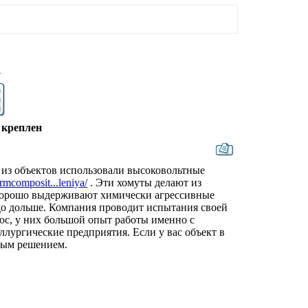
7
 креплен
 из объектов использовали высоковольтные
ormcomposit...leniya/
. Эти хомуты делают из
 хорошо выдерживают химически агрессивные
здо дольше. Компания проводит испытания своей
юс, у них большой опыт работы именно с
лургические предприятия. Если у вас объект в
ным решением.