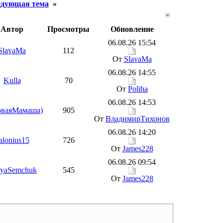
дующая тема
»
Автор
Просмотры
Обновление
06.08.26 15:54
SlavaMa
112
От
SlavaMa
06.08.26 14:55
Kulla
70
От
Poliha
06.08.26 14:53
оваяМамаша)
905
От
ВладимирТихонов
06.08.26 14:20
alonius15
726
От
James228
06.08.26 09:54
iyaSemchuk
545
От
James228