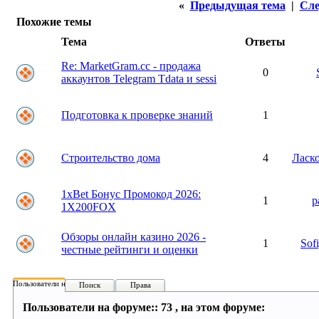
«
Предыдущая тема
|
Сле
Похожие темы
Тема
Ответы
Re: MarketGram.cc - продажа
0
аккаунтов Telegram Tdata и sessi
Подготовка к проверке знаний
1
Строительство дома
4
Ласк
1xBet Бонус Промокод 2026:
1
p
1X200FOX
Обзоры онлайн казино 2026 -
1
Sof
честные рейтинги и оценки
Пользователи на форуме:
Поиск
Права
Пользователи на форуме:: 73 , на этом форуме: