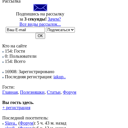
Рассылка
Подпишись на рассылку
за
3 секунды!
Зачем?
Все виды рассылок...
Кто на сайте
154: Гости
0: Пользователи
154: Всего
16908: Зарегистрировано
Последняя регистрация:
iakup..
Гости:
Главная
,
Полезняшки
,
Статьи
,
Форум
Вы гость здесь.
+ регистрация
Последний посетитель:
Slava..
(
Форум
): 5 ч. 43 м. назад