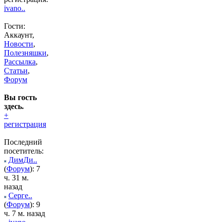
ivano..
Гости:
Аккаунт,
Новости
,
Полезняшки
,
Рассылка
,
Статьи
,
Форум
Вы гость
здесь.
+
регистрация
Последний
посетитель:
ДимДи..
(
Форум
): 7
ч. 31 м.
назад
Серге..
(
Форум
): 9
ч. 7 м. назад