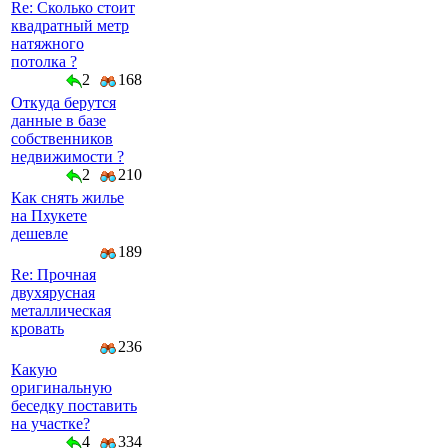
Re: Сколько стоит
квадратный метр
натяжного
потолка ?
2
168
Откуда берутся
данные в базе
собственников
недвижимости ?
2
210
Как снять жилье
на Пхукете
дешевле
189
Re: Прочная
двухярусная
металлическая
кровать
236
Какую
оригинальную
беседку поставить
на участке?
4
334