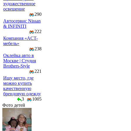
художественное
освещение
290
Автосервис Nissan
& INFINITI
222
Компaния «AСT-
мeбeль»
238
Оклейка авто в
Москве | Студия
Brothers-Style
221
Ищу место, где
можно купить
качественную
брендовую одежду
3
1005
Фото детей