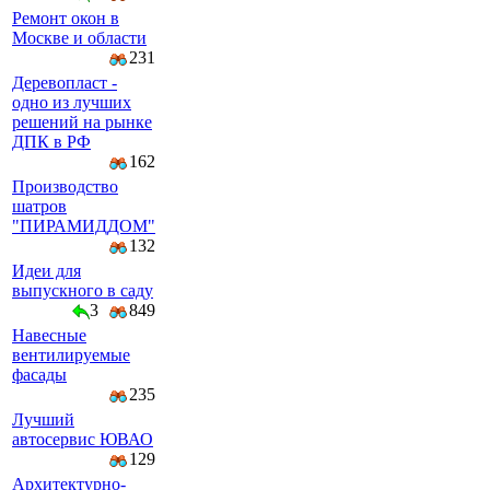
Ремонт окон в
Москве и области
231
Деревопласт -
одно из лучших
решений на рынке
ДПК в РФ
162
Производство
шатров
"ПИРАМИДДОМ"
132
Идеи для
выпускного в саду
3
849
Навесные
вентилируемые
фасады
235
Лучший
автосервис ЮВАО
129
Архитектурно-