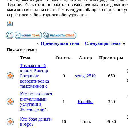
Техника Zeiss отлично работает в ежедневных исследованиях
магазина всегда на связи. Рекомендую mikroptika.ru для поку
серьёзного лабораторного оборудования.
«
Предыдущая тема
|
Следующая тема
»
Похожие темы
Тема
Ответы
Автор
Просмотры
Таможенный
юрист Виктор
Богданов:
0
serega2510
650
корректировка
таможенной с
Кто пользовался
ритуальными
1
Koddika
350
услугами в
Зеленограде?
Кто брал деньги
16
Гость
3030
в мфо?