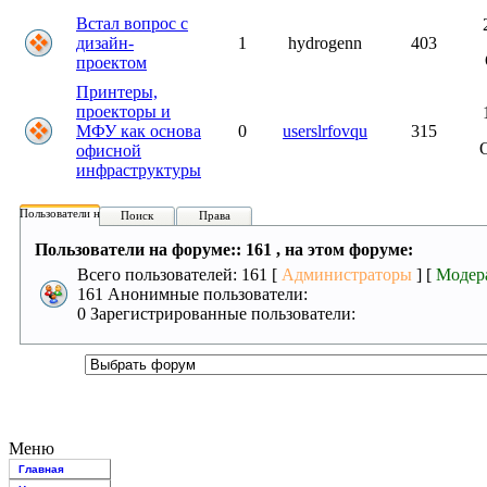
Встал вопрос с
дизайн-
1
hydrogenn
403
проектом
Принтеры,
проекторы и
МФУ как основа
0
userslrfovqu
315
офисной
инфраструктуры
Пользователи на форуме:
Поиск
Права
Пользователи на форуме:: 161 , на этом форуме:
Всего пользователей: 161 [
Администраторы
] [
Модер
161 Анонимные пользователи:
0 Зарегистрированные пользователи:
Меню
Главная