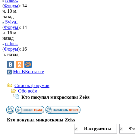
ivano..
(
Форум
): 14
ч. 10 м.
назад
Sylva..
(
Форум
): 14
ч. 16 м.
назад
palon..
(
Форум
): 16
ч. назад
Мы ВКонтакте
Список форумов
Обо всём
Кто покупал микроскопы Zeiss
Кто покупал микроскопы Zeiss
Инструменты
Фо