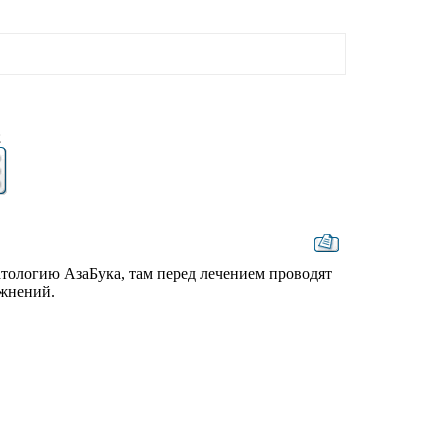
2
атологию АзаБука, там перед лечением проводят
ожнений.