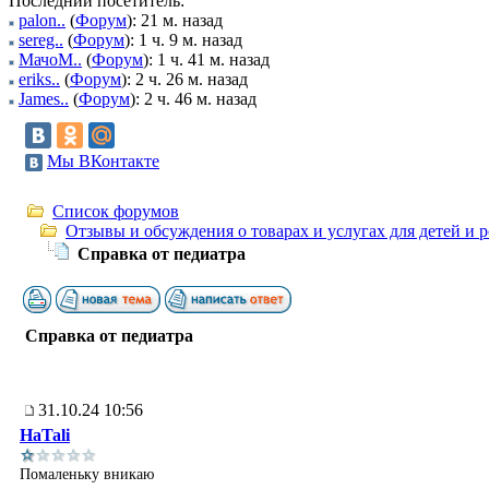
Последний посетитель:
palon..
(
Форум
): 21 м. назад
sereg..
(
Форум
): 1 ч. 9 м. назад
МачоМ..
(
Форум
): 1 ч. 41 м. назад
eriks..
(
Форум
): 2 ч. 26 м. назад
James..
(
Форум
): 2 ч. 46 м. назад
Мы ВКонтакте
Список форумов
Отзывы и обсуждения о товарах и услугах для детей и 
Справка от педиатра
Справка от педиатра
31.10.24 10:56
HaTali
Помаленьку вникаю