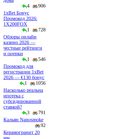
дома
4
906
1xBet Бонус
Промокод 2026:
1X200FOX
1
728
Обзоры онлайн
казино 2026 —
честные рейтинги
и оценки
1
546
Промокод для
регистрации 1xBet
2026 — €130 бонус
1
1056
Насколько реальна
ипотека с
субсидированной
ставкой?
3
791
Кальян Nanosmoke
92
Керамогранит 20
мм