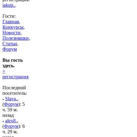
iakup..
Гости:
Главная
,
Конкурсы
,
Новости
,
Полезняшки
,
Статьи
,
Форум
Вы гость
здесь.
+
регистрация
Последний
посетитель:
Slava..
(
Форум
): 5
ч. 59 м.
назад
alex8..
(
Форум
): 6
ч. 29 м.