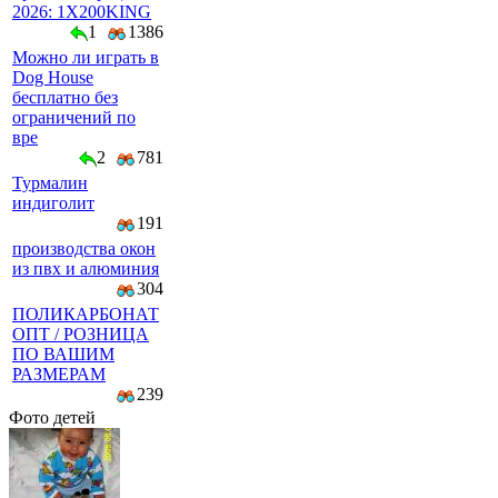
2026: 1X200KING
1
1386
Можно ли играть в
Dog House
бесплатно без
ограничений по
вре
2
781
Турмалин
индиголит
191
производства окон
из пвх и алюминия
304
ПОЛИКАРБОНАТ
ОПТ / РОЗНИЦА
ПО ВАШИМ
РАЗМЕРАМ
239
Фото детей