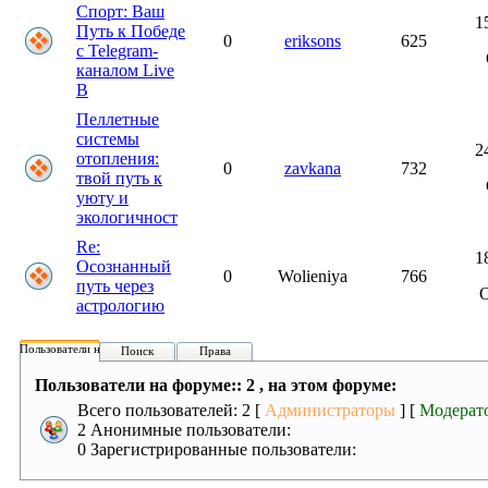
Спорт: Ваш
1
Путь к Победе
0
eriksons
625
с Telegram-
каналом Live
B
Пеллетные
системы
2
отопления:
0
zavkana
732
твой путь к
уюту и
экологичност
Re:
1
Осознанный
0
Wolieniya
766
путь через
О
астрологию
Пользователи на форуме:
Поиск
Права
Пользователи на форуме:: 2 , на этом форуме:
Всего пользователей: 2 [
Администраторы
] [
Модерат
2 Анонимные пользователи:
0 Зарегистрированные пользователи: