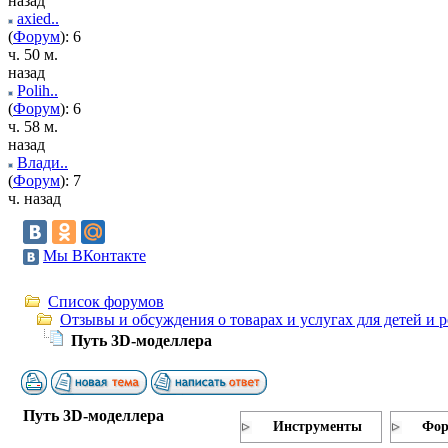
назад
axied..
(
Форум
): 6
ч. 50 м.
назад
Polih..
(
Форум
): 6
ч. 58 м.
назад
Влади..
(
Форум
): 7
ч. назад
Мы ВКонтакте
Список форумов
Отзывы и обсуждения о товарах и услугах для детей и 
Путь 3D-моделлера
Путь 3D-моделлера
Инструменты
Фор