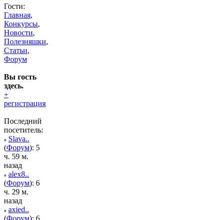
Гости:
Главная
,
Конкурсы
,
Новости
,
Полезняшки
,
Статьи
,
Форум
Вы гость
здесь.
+
регистрация
Последний
посетитель:
Slava..
(
Форум
): 5
ч. 59 м.
назад
alex8..
(
Форум
): 6
ч. 29 м.
назад
axied..
(
Форум
): 6