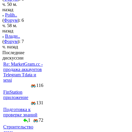
ч. 50 м.
назад
Polih..
(
Форум
): 6
ч. 58 м.
назад
Влади..
(
Форум
): 7
ч. назад
Последние
дискуссии
Re: MarketGram.cc -
продажа аккаунтов
Telegram Tdata и
sessi
116
FinStation
приложение
131
Подготовка к
проверке знаний
1
72
Строительство