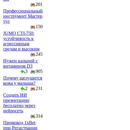
201
Профессиональный
инструмент Мастер
тул
150
JUMO CTI-750:
устойчивость к
агрессивным
средам и высоким
245
Нужен кальций с
витамином D3
3
905
Почему шелушится
кожа у малыша?
2
231
Создать ИИ
презентацию
бесплатно через
нейросеть
314
Промокод 1xBet
при Регистрации