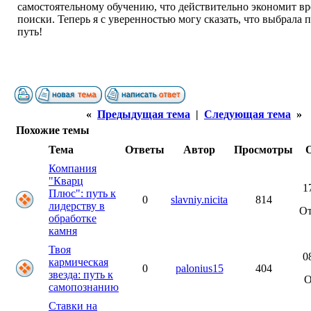
самостоятельному обучению, что действительно экономит вр
поиски. Теперь я с уверенностью могу сказать, что выбрала
путь!
«
Предыдущая тема
|
Следующая тема
»
Похожие темы
Тема
Ответы
Автор
Просмотры
Компания
"Кварц
1
Плюс": путь к
0
slavniy.nicita
814
лидерству в
О
обработке
камня
Твоя
0
кармическая
0
palonius15
404
звезда: путь к
самопознанию
Ставки на