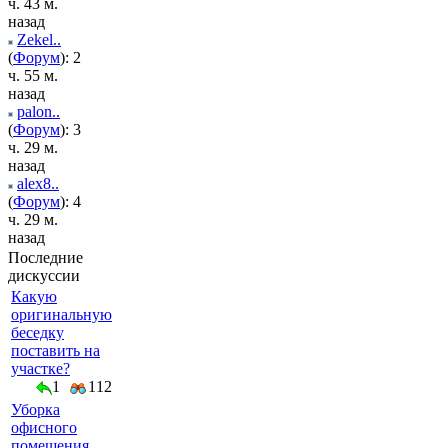
ч. 43 м.
назад
Zekel..
(
Форум
): 2
ч. 55 м.
назад
palon..
(
Форум
): 3
ч. 29 м.
назад
alex8..
(
Форум
): 4
ч. 29 м.
назад
Последние
дискуссии
Какую
оригинальную
беседку
поставить на
участке?
1
112
Уборка
офисного
помещения