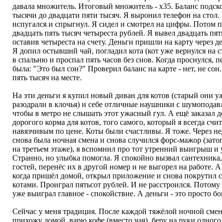
давала множитель. Итоговый множитель - х35. Баланс подск
тысячи до двадцати пяти тысяч. Я выронил телефон на стол.
испугался и спрыгнул. Я сидел и смотрел на цифры. Потом п
двадцать пять тысяч четыреста рублей. Я вывел двадцать пят
оставив четыреста на счету. Деньги пришли на карту через д
Я допил остывший чай, погладил кота (кот уже вернулся на с
в спальню и проспал пять часов без снов. Когда проснулся, 
была: "Это был сон?" Проверил баланс на карте - нет, не сон
пять тысяч на месте.
На эти деньги я купил новый диван для котов (старый они у
разодрали в клочья) и себе отличные наушники с шумоподав
чтобы в метро не слышать этот ужасный гул. А ещё заказал д
дорогого корма для котов, того самого, который я всегда сч
навязчивым по цене. Коты были счастливы. Я тоже. Через не
снова была ночная смена и снова случился форс-мажор (зат
на третьем этаже), я вспомнил про тот утренний выигрыш и 
Странно, но улыбка помогла. Я спокойно вызвал сантехника
гостей, перенёс их в другой номер и не выгорел на работе. А
когда пришёл домой, открыл приложение и снова покрутил с
котами. Проиграл пятьсот рублей. И не расстроился. Потому 
уже выиграл главное - спокойствие. А деньги - это просто бо
Сейчас у меня традиция. После каждой тяжёлой ночной сме
прихожу домой, варю кофе (вместо чая), беру на руки одного