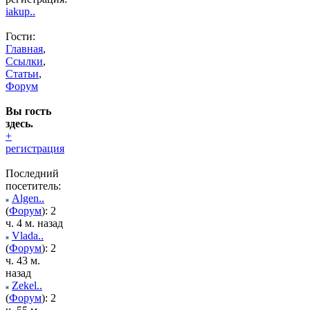
iakup..
Гости:
Главная
,
Ссылки
,
Статьи
,
Форум
Вы гость
здесь.
+
регистрация
Последний
посетитель:
Algen..
(
Форум
): 2
ч. 4 м. назад
Vlada..
(
Форум
): 2
ч. 43 м.
назад
Zekel..
(
Форум
): 2