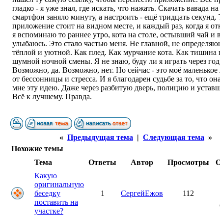
гладко - я уже знал, где искать, что нажать. Скачать вавада н
смартфон заняло минуту, а настроить - ещё тридцать секунд.
приложение стоит на видном месте, и каждый раз, когда я от
я вспоминаю то раннее утро, кота на столе, остывший чай и
улыбаюсь. Это стало частью меня. Не главной, не определяю
тёплой и уютной. Как плед. Как мурчание кота. Как тишина 
шумной ночной смены. Я не знаю, буду ли я играть через год
Возможно, да. Возможно, нет. Но сейчас - это моё маленькое
от бессонницы и стресса. И я благодарен судьбе за то, что о
мне эту идею. Даже через разбитую дверь, полицию и уставш
Всё к лучшему. Правда.
«
Предыдущая тема
|
Следующая тема
»
Похожие темы
Тема
Ответы
Автор
Просмотры
О
Какую
оригинальную
беседку
1
СергейЕжов
112
поставить на
участке?