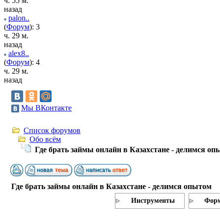
ч. 55 м.
назад
palon..
(
Форум
): 3
ч. 29 м.
назад
alex8..
(
Форум
): 4
ч. 29 м.
назад
Мы ВКонтакте
Список форумов
Обо всём
Где брать займы онлайн в Казахстане - делимся оп
Где брать займы онлайн в Казахстане - делимся опытом
Инструменты
Форм