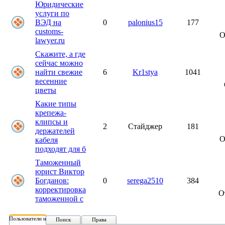
Юридические
услуги по
ВЭД на
0
palonius15
177
customs-
О
lawyer.ru
Скажите, а где
сейчас можно
найти свежие
6
Kr1stya
1041
весенние
цветы
Какие типы
крепежа-
клипсы и
2
Стайджер
181
держателей
О
кабеля
подходят для б
Таможенный
юрист Виктор
Богданов:
0
serega2510
384
корректировка
О
таможенной с
Пользователи на форуме:
Поиск
Права