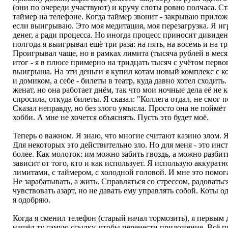
(они по очереди участвуют) и кручу слоты ровно полчаса. С
таймер на телефоне. Когда таймер звонит - закрываю прилож
если выигрываю. Это моя медитация, моя перезагрузка. Я иг
денег, а ради процесса. Но иногда процесс приносит дивиден
полгода я выигрывал ещё три раза: на пять, на восемь и на т
Проигрывал чаще, но в рамках лимита (тысяча рублей в меся
итог - я в плюсе примерно на тридцать тысяч с учётом перво
выигрыша. На эти деньги я купил котам новый комплекс с к
и домиком, а себе - билеты в театр, куда давно хотел сходить.
женат, но она работает днём, так что мои ночные дела её не 
спросила, откуда билеты. Я сказал: "Коллега отдал, не смог п
Сказал неправду, но без злого умысла. Просто она не поймёт
хобби. А мне не хочется объяснять. Пусть это будет моё.
Теперь о важном. Я знаю, что многие считают казино злом. 
Для некоторых это действительно зло. Но для меня - это инс
более. Как молоток: им можно забить гвоздь, а можно разбит
зависит от того, кто и как использует. Я использую аккуратно
лимитами, с таймером, с холодной головой. И мне это помог
Не зарабатывать, а жить. Справляться со стрессом, радоватьс
чувствовать азарт, но не давать ему управлять собой. Коты о
я одобряю.
Когда я сменил телефон (старый начал тормозить), я первым
нашёл ту самую ссылку, чтобы перенести приложение. Всё 