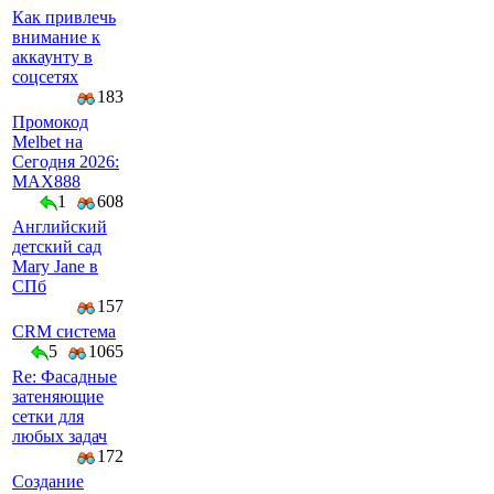
Как привлечь
внимание к
аккаунту в
соцсетях
183
Промокод
Melbet на
Сегодня 2026:
MAX888
1
608
Английский
детский сад
Mary Jane в
СПб
157
CRM система
5
1065
Re: Фасадные
затеняющие
сетки для
любых задач
172
Создание