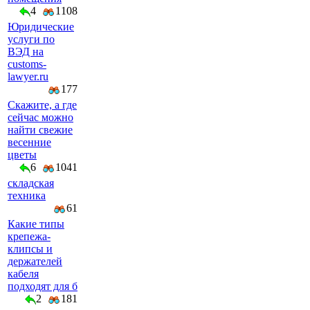
4
1108
Юридические
услуги по
ВЭД на
customs-
lawyer.ru
177
Скажите, а где
сейчас можно
найти свежие
весенние
цветы
6
1041
складская
техника
61
Какие типы
крепежа-
клипсы и
держателей
кабеля
подходят для б
2
181