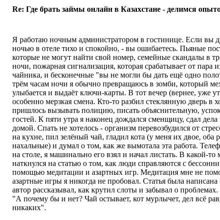
Re: Где брать займы онлайн в Казахстане - делимся опыт
Я работаю ночным администратором в гостинице. Если вы д
ночью в отеле тихо и спокойно, - вы ошибаетесь. Пьяные по
которые не могут найти свой номер, семейные скандалы в тр
ночи, пожарная сигнализация, которая срабатывает от пара и
чайника, и бесконечные "вы не могли бы дать ещё одно поло
трём часам ночи я обычно превращаюсь в зомби, который м
улыбается и выдаёт ключи-карты. В тот вечер (вернее, уже у
особенно мерзкая смена. Кто-то разбил стеклянную дверь в х
пришлось вызывать полицию, писать объяснительную, успо
гостей. К пяти утра я наконец дождался сменщицу, сдал дела
домой. Спать не хотелось - организм перевозбудился от стрес
на кухне, пил зелёный чай, гладил кота (у меня их двое, оба
нахальные) и думал о том, как же вымотала эта работа. Теле
на столе, я машинально его взял и начал листать. В какой-то
наткнулся на статью о том, как люди справляются с бессонни
помощью медитации и азартных игр. Медитация мне не помог
азартные игры я никогда не пробовал. Статья была написана
автор рассказывал, как крутил слоты и забывал о проблемах.
"А почему бы и нет? Чай остывает, кот мурлычет, дел всё ра
никаких".