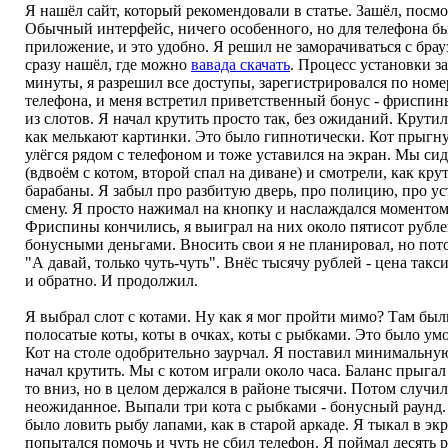
Я нашёл сайт, который рекомендовали в статье. Зашёл, посмо
Обычный интерфейс, ничего особенного, но для телефона б
приложение, и это удобно. Я решил не заморачиваться с брау
сразу нашёл, где можно
вавада скачать
. Процесс установки з
минуты, я разрешил все доступы, зарегистрировался по номе
телефона, и меня встретил приветственный бонус - фриспин
из слотов. Я начал крутить просто так, без ожиданий. Крутил
как мелькают картинки. Это было гипнотически. Кот прыгну
улёгся рядом с телефоном и тоже уставился на экран. Мы си
(вдвоём с котом, второй спал на диване) и смотрели, как кру
барабаны. Я забыл про разбитую дверь, про полицию, про у
смену. Я просто нажимал на кнопку и наслаждался моментом
Фриспины кончились, я выиграл на них около пятисот рубл
бонусными деньгами. Вносить свои я не планировал, но пот
"А давай, только чуть-чуть". Внёс тысячу рублей - цена такс
и обратно. И продолжил.
Я выбрал слот с котами. Ну как я мог пройти мимо? Там был
полосатые коты, коты в очках, коты с рыбками. Это было ум
Кот на столе одобрительно заурчал. Я поставил минимальну
начал крутить. Мы с котом играли около часа. Баланс прыгал 
то вниз, но в целом держался в районе тысячи. Потом случи
неожиданное. Выпали три кота с рыбками - бонусный раунд
было ловить рыбу лапами, как в старой аркаде. Я тыкал в экр
попытался помочь и чуть не сбил телефон. Я поймал десять 