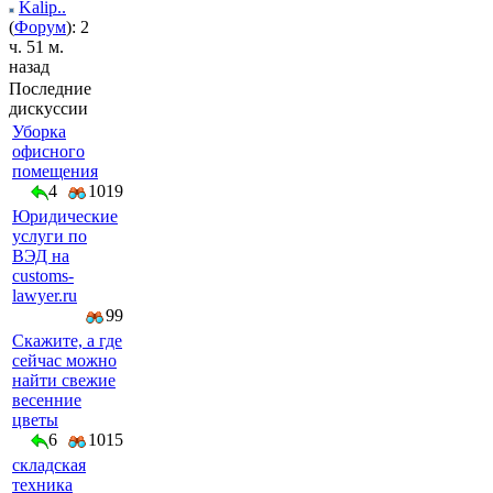
Kalip..
(
Форум
): 2
ч. 51 м.
назад
Последние
дискуссии
Уборка
офисного
помещения
4
1019
Юридические
услуги по
ВЭД на
customs-
lawyer.ru
99
Скажите, а где
сейчас можно
найти свежие
весенние
цветы
6
1015
складская
техника