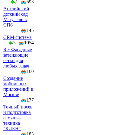
1
593
Английский
детский сад
Mary Jane в
СПб
145
CRM система
5
1054
Re: Фасадные
затеняющие
сетки для
любых задач
160
Создание
мобильных
приложений в
Москве
177
Точный посев
и подготовка
семян —
техника
"КЛЕН"
183