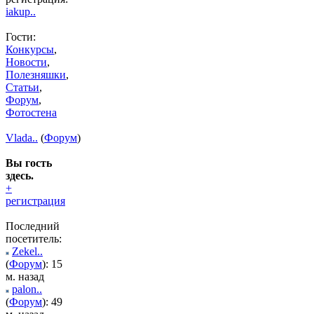
iakup..
Гости:
Конкурсы
,
Новости
,
Полезняшки
,
Статьи
,
Форум
,
Фотостена
Vlada..
(
Форум
)
Вы гость
здесь.
+
регистрация
Последний
посетитель:
Zekel..
(
Форум
): 15
м. назад
palon..
(
Форум
): 49