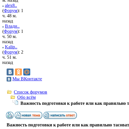
м. назад
alex8..
(
Форум
): 1
ч. 48 м.
назад
Влади..
(
Форум
): 1
ч. 50 м.
назад
Kalip..
(
Форум
): 2
ч. 51 м.
назад
Мы ВКонтакте
Список форумов
Обо всём
Важность подготовки к работе или как правильно 
Важность подготовки к работе или как правильно тасова