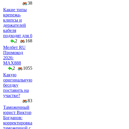
38
Какие типы
крепежа-
клипсы и
держателей
кабеля
подходят для б
2
168
Мелбет RU
Промокод
2026:
MAX888
2
1055
Какую
оригинальную
беседку
поставить на
участке?
83
Таможенный
юрист Виктор
Богданов:
корректировка
таможенной с