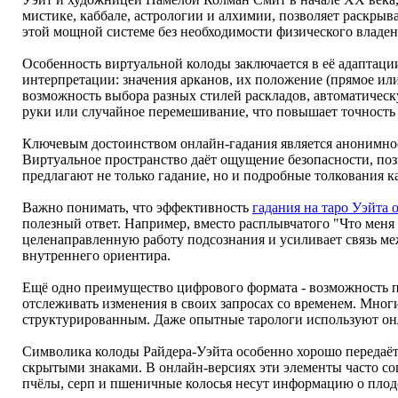
мистике, каббале, астрологии и алхимии, позволяет раскры
этой мощной системе без необходимости физического владен
Особенность виртуальной колоды заключается в её адаптац
интерпретации: значения арканов, их положение (прямое ил
возможность выбора разных стилей раскладов, автоматическ
руки или случайное перемешивание, что повышает точность 
Ключевым достоинством онлайн-гадания является анонимнос
Виртуальное пространство даёт ощущение безопасности, по
предлагают не только гадание, но и подробные толкования 
Важно понимать, что эффективность
гадания на таро Уэйта 
полезный ответ. Например, вместо расплывчатого "Что меня
целенаправленную работу подсознания и усиливает связь ме
внутреннего ориентира.
Ещё одно преимущество цифрового формата - возможность пр
отслеживать изменения в своих запросах со временем. Мног
структурированным. Даже опытные тарологи используют он
Символика колоды Райдера-Уэйта особенно хорошо передаёт
скрытыми знаками. В онлайн-версиях эти элементы часто с
пчёлы, серп и пшеничные колосья несут информацию о плодо