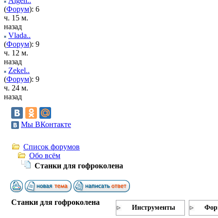
Algen..
(
Форум
): 6
ч. 15 м.
назад
Vlada..
(
Форум
): 9
ч. 12 м.
назад
Zekel..
(
Форум
): 9
ч. 24 м.
назад
Мы ВКонтакте
Список форумов
Обо всём
Станки для гофроколена
Станки для гофроколена
Инструменты
Фор