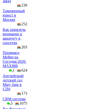
заказ
239
Таможенный
юрист в
Москве
252
Как привлечь
внимание к
аккаунту в
соцсетях
203
Промокод
Melbet на
Сегодня 2026:
MAX888
1
624
Английский
детский сад
Mary Jane в
СПб
173
CRM система
5
1075
Re: Фасадные