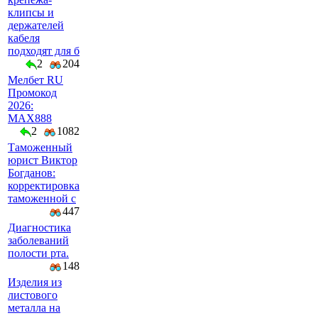
клипсы и
держателей
кабеля
подходят для б
2
204
Мелбет RU
Промокод
2026:
MAX888
2
1082
Таможенный
юрист Виктор
Богданов:
корректировка
таможенной с
447
Диагностика
заболеваний
полости рта.
148
Изделия из
листового
металла на