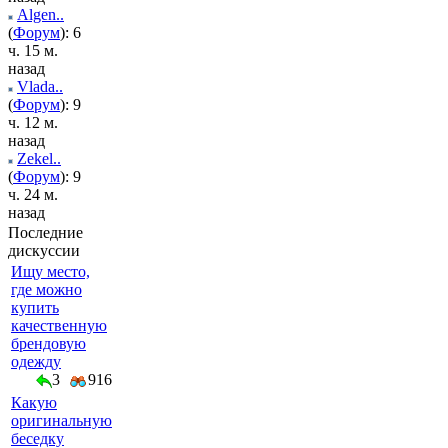
Algen..
(
Форум
): 6
ч. 15 м.
назад
Vlada..
(
Форум
): 9
ч. 12 м.
назад
Zekel..
(
Форум
): 9
ч. 24 м.
назад
Последние
дискуссии
Ищу место,
где можно
купить
качественную
брендовую
одежду
3
916
Какую
оригинальную
беседку