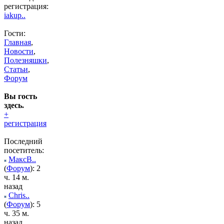
регистрация:
iakup..
Гости:
Главная
,
Новости
,
Полезняшки
,
Статьи
,
Форум
Вы гость
здесь.
+
регистрация
Последний
посетитель:
МаксВ..
(
Форум
): 2
ч. 14 м.
назад
Chris..
(
Форум
): 5
ч. 35 м.
назад