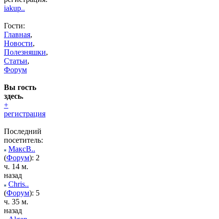
iakup..
Гости:
Главная
,
Новости
,
Полезняшки
,
Статьи
,
Форум
Вы гость
здесь.
+
регистрация
Последний
посетитель:
МаксВ..
(
Форум
): 2
ч. 14 м.
назад
Chris..
(
Форум
): 5
ч. 35 м.
назад