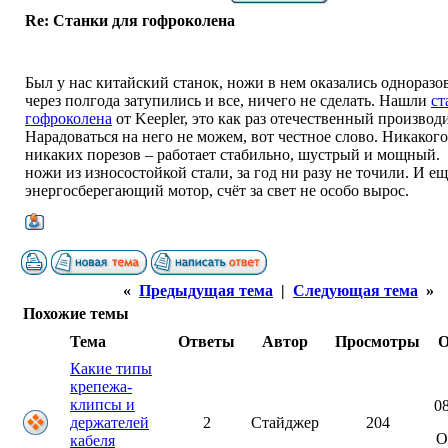
Re: Станки для гофроколена
Был у нас китайский станок, ножи в нем оказались однораз
через полгода затупились и все, ничего не сделать. Нашли
ст
гофроколена
от Keepler, это как раз отечественный производ
Нарадоваться на него не можем, вот честное слово. Никакого
никаких порезов – работает стабильно, шустрый и мощный. 
ножи из износостойкой стали, за год ни разу не точили. И ещ
энергосберегающий мотор, счёт за свет не особо вырос.
«
Предыдущая тема
|
Следующая тема
»
Похожие темы
Тема
Ответы
Автор
Просмотры
О
Какие типы
крепежа-
клипсы и
08
держателей
2
Стайджер
204
О
кабеля