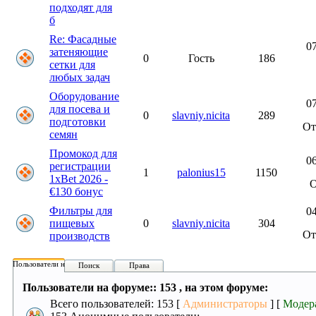
подходят для
б
Re: Фасадные
07
затеняющие
0
Гость
186
сетки для
любых задач
Оборудование
07
для посева и
0
slavniy.nicita
289
подготовки
О
семян
Промокод для
06
регистрации
1
palonius15
1150
1xBet 2026 -
€130 бонус
Фильтры для
04
пищевых
0
slavniy.nicita
304
О
производств
Пользователи на форуме:
Поиск
Права
Пользователи на форуме:: 153 , на этом форуме:
Всего пользователей: 153 [
Администраторы
] [
Модер