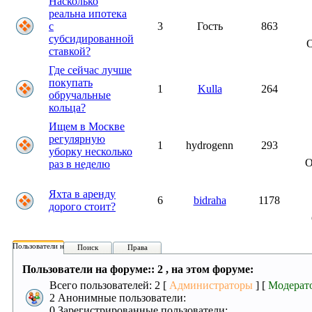
Насколько
реальна ипотека
с
3
Гость
863
субсидированной
ставкой?
Где сейчас лучше
покупать
1
Kulla
264
обручальные
кольца?
Ищем в Москве
регулярную
1
hydrogenn
293
уборку несколько
О
раз в неделю
Яхта в аренду
6
bidraha
1178
дорого стоит?
Пользователи на форуме:
Поиск
Права
Пользователи на форуме:: 2 , на этом форуме:
Всего пользователей: 2 [
Администраторы
] [
Модерат
2 Анонимные пользователи:
0 Зарегистрированные пользователи: