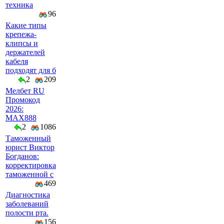
техника
96
Какие типы
крепежа-
клипсы и
держателей
кабеля
подходят для б
2
209
Мелбет RU
Промокод
2026:
MAX888
2
1086
Таможенный
юрист Виктор
Богданов:
корректировка
таможенной с
469
Диагностика
заболеваний
полости рта.
156