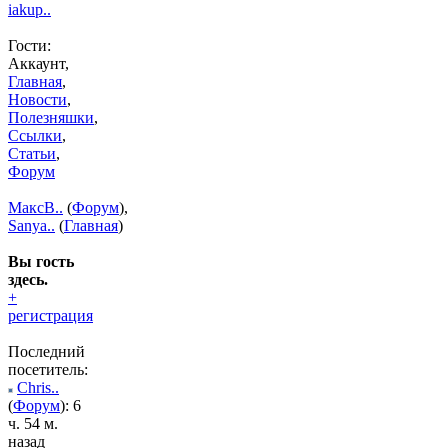
iakup..
Гости:
Аккаунт,
Главная
,
Новости
,
Полезняшки
,
Ссылки
,
Статьи
,
Форум
МаксВ..
(
Форум
),
Sanya..
(
Главная
)
Вы гость
здесь.
+
регистрация
Последний
посетитель:
Chris..
(
Форум
): 6
ч. 54 м.
назад