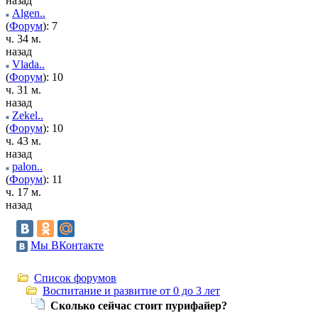
назад
Algen..
(
Форум
): 7
ч. 34 м.
назад
Vlada..
(
Форум
): 10
ч. 31 м.
назад
Zekel..
(
Форум
): 10
ч. 43 м.
назад
palon..
(
Форум
): 11
ч. 17 м.
назад
Мы ВКонтакте
Список форумов
Воспитание и развитие от 0 до 3 лет
Сколько сейчас стоит пурифайер?