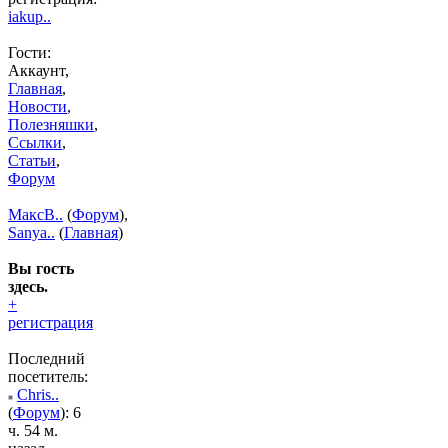
iakup..
Гости:
Аккаунт,
Главная
,
Новости
,
Полезняшки
,
Ссылки
,
Статьи
,
Форум
МаксВ..
(
Форум
),
Sanya..
(
Главная
)
Вы гость
здесь.
+
регистрация
Последний
посетитель:
Chris..
(
Форум
): 6
ч. 54 м.