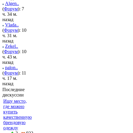
Algen..
(
Форум
): 7
ч. 34 м.
назад
Vlada..
(
Форум
): 10
ч. 31 м.
назад
Zekel..
(
Форум
): 10
ч. 43 м.
назад
palon..
(
Форум
): 11
ч. 17 м.
назад
Последние
дискуссии
Ищу место,
где можно
купить
качественную
брендовую
одежду