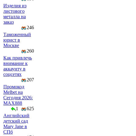
Изделия из
листового
металла на
заказ
246
Таможенный
юрист в
Москве
260
Как привлечь
внимание к
аккаунту в
соцсетях
207
Промокод
Melbet на
Сегодня 2026:
MAX888
1
625
Английский
детский сад
Mary Jane в
СПб