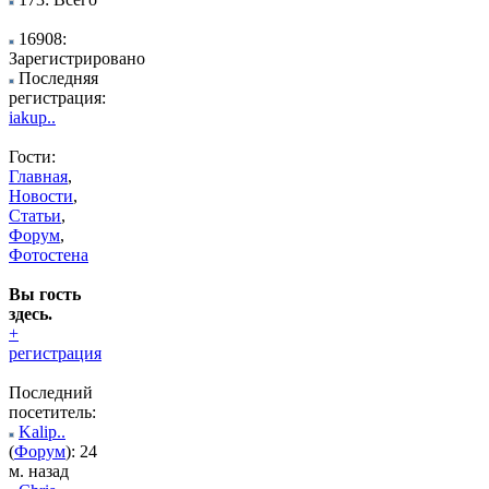
16908:
Зарегистрировано
Последняя
регистрация:
iakup..
Гости:
Главная
,
Новости
,
Статьи
,
Форум
,
Фотостена
Вы гость
здесь.
+
регистрация
Последний
посетитель:
Kalip..
(
Форум
): 24
м. назад