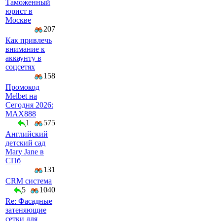
Таможенный
юрист в
Москве
207
Как привлечь
внимание к
аккаунту в
соцсетях
158
Промокод
Melbet на
Сегодня 2026:
MAX888
1
575
Английский
детский сад
Mary Jane в
СПб
131
CRM система
5
1040
Re: Фасадные
затеняющие
сетки для