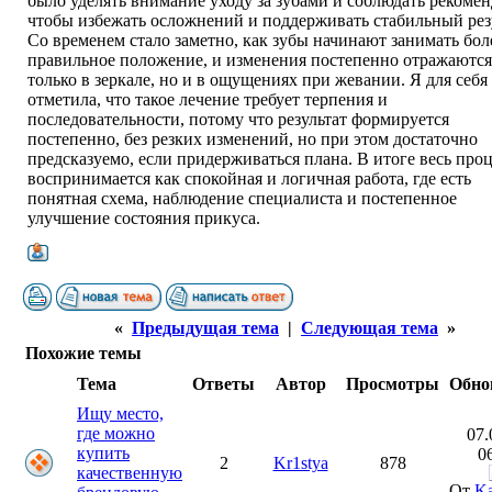
было уделять внимание уходу за зубами и соблюдать рекоме
чтобы избежать осложнений и поддерживать стабильный резу
Со временем стало заметно, как зубы начинают занимать бол
правильное положение, и изменения постепенно отражаются
только в зеркале, но и в ощущениях при жевании. Я для себя
отметила, что такое лечение требует терпения и
последовательности, потому что результат формируется
постепенно, без резких изменений, но при этом достаточно
предсказуемо, если придерживаться плана. В итоге весь про
воспринимается как спокойная и логичная работа, где есть
понятная схема, наблюдение специалиста и постепенное
улучшение состояния прикуса.
«
Предыдущая тема
|
Следующая тема
»
Похожие темы
Тема
Ответы
Автор
Просмотры
Обно
Ищу место,
где можно
07.
купить
0
2
Kr1stya
878
качественную
От
Ka