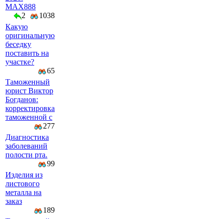
MAX888
2
1038
Какую
оригинальную
беседку
поставить на
участке?
65
Таможенный
юрист Виктор
Богданов:
корректировка
таможенной с
277
Диагностика
заболеваний
полости рта.
99
Изделия из
листового
металла на
заказ
189