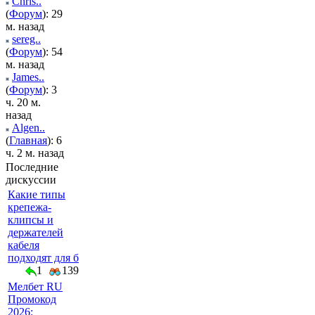
Chris..
(
Форум
): 29
м. назад
sereg..
(
Форум
): 54
м. назад
James..
(
Форум
): 3
ч. 20 м.
назад
Algen..
(
Главная
): 6
ч. 2 м. назад
Последние
дискуссии
Какие типы
крепежа-
клипсы и
держателей
кабеля
подходят для б
1
139
Мелбет RU
Промокод
2026: