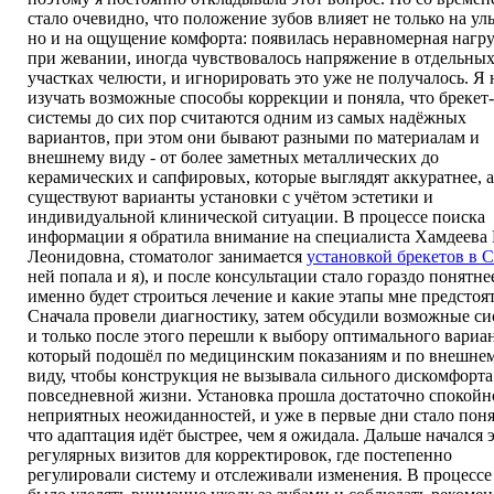
стало очевидно, что положение зубов влияет не только на ул
но и на ощущение комфорта: появилась неравномерная нагру
при жевании, иногда чувствовалось напряжение в отдельны
участках челюсти, и игнорировать это уже не получалось. Я 
изучать возможные способы коррекции и поняла, что брекет-
системы до сих пор считаются одним из самых надёжных
вариантов, при этом они бывают разными по материалам и
внешнему виду - от более заметных металлических до
керамических и сапфировых, которые выглядят аккуратнее, а
существуют варианты установки с учётом эстетики и
индивидуальной клинической ситуации. В процессе поиска
информации я обратила внимание на специалиста Хамдеева
Леонидовна, стоматолог занимается
установкой брекетов в 
ней попала и я), и после консультации стало гораздо понятнее
именно будет строиться лечение и какие этапы мне предстоят
Сначала провели диагностику, затем обсудили возможные с
и только после этого перешли к выбору оптимального вариан
который подошёл по медицинским показаниям и по внешне
виду, чтобы конструкция не вызывала сильного дискомфорта
повседневной жизни. Установка прошла достаточно спокойно
неприятных неожиданностей, и уже в первые дни стало поня
что адаптация идёт быстрее, чем я ожидала. Дальше начался 
регулярных визитов для корректировок, где постепенно
регулировали систему и отслеживали изменения. В процессе