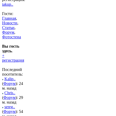
iakup..
Гости:
Главная
,
Новости
,
Статьи
,
Форум
,
Фотостена
Вы гость
здесь.
+
регистрация
Последний
посетитель:
Kalip..
(
Форум
): 24
м. назад
Chris..
(
Форум
): 29
м. назад
sereg..
(
Форум
): 54