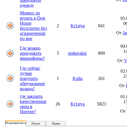
брендовую
одежду
Можно ли
играть в Dog
05.
House
0
2
Kr1stya
841
бесплатно без
От
J
ограничений
по вре
04.
Где можно
1
арендовать
5
poltavskix
899
микрофоны?
От
V
Где сейчас
02.
лучше
2
покупать
1
Kulla
261
обручальные
От
кольца?
где заказать
01.
качественные
1
26
Kr1stya
5823
окна в
От
Питере?
Пользователи на форуме:
Поиск
Права