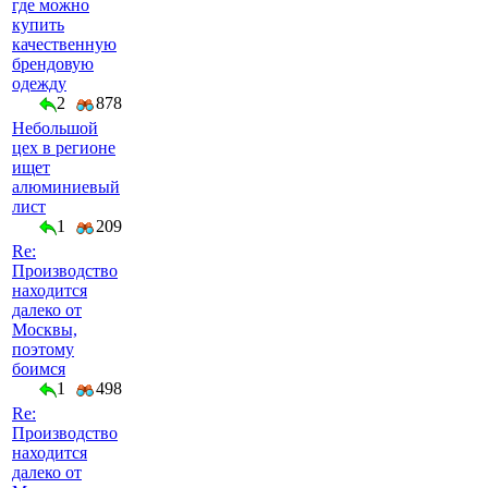
где можно
купить
качественную
брендовую
одежду
2
878
Небольшой
цех в регионе
ищет
алюминиевый
лист
1
209
Re:
Производство
находится
далеко от
Москвы,
поэтому
боимся
1
498
Re:
Производство
находится
далеко от