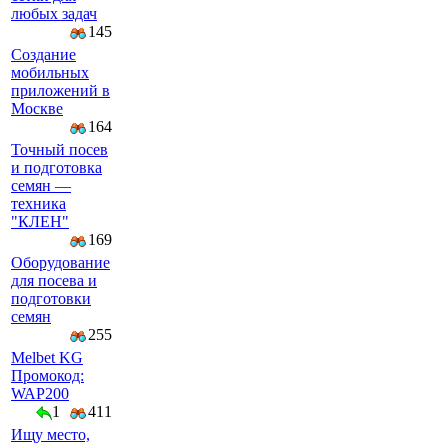
любых задач
145
Создание
мобильных
приложений в
Москве
164
Точный посев
и подготовка
семян —
техника
"КЛЕН"
169
Оборудование
для посева и
подготовки
семян
255
Melbet KG
Промокод:
WAP200
1
411
Ищу место,