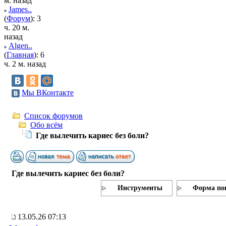
м. назад
James..
(
Форум
): 3
ч. 20 м.
назад
Algen..
(
Главная
): 6
ч. 2 м. назад
Мы ВКонтакте
Список форумов
Обо всём
Где вылечить кариес без боли?
Где вылечить кариес без боли?
Инструменты
Форма по
13.05.26 07:13