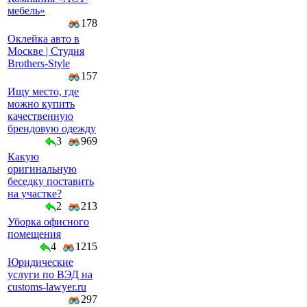
мeбeль»
178
Оклейка авто в
Москве | Студия
Brothers-Style
157
Ищу место, где
можно купить
качественную
брендовую одежду
3
969
Какую
оригинальную
беседку поставить
на участке?
2
213
Уборка офисного
помещения
4
1215
Юридические
услуги по ВЭД на
customs-lawyer.ru
297