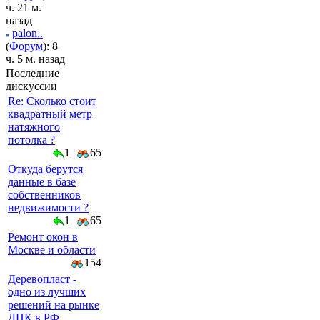
ч. 21 м.
назад
palon..
(
Форум
): 8
ч. 5 м. назад
Последние
дискуссии
Re: Сколько стоит
квадратный метр
натяжного
потолка ?
1
65
Откуда берутся
данные в базе
собственников
недвижимости ?
1
65
Ремонт окон в
Москве и области
154
Деревопласт -
одно из лучших
решений на рынке
ДПК в РФ