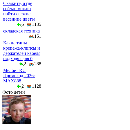
Скажите, а где
сейчас можно
найти свежие
весенние цветы
6
1135
складская техника
151
Какие типы
крепежа-клипсы и
держателей кабеля
подходят для б
2
288
Мелбет RU
Промокод 2026:
MAX888
2
1128
Фото детей