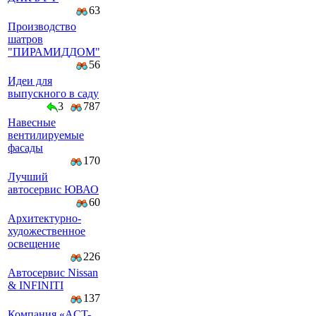
63
Производство
шатров
"ПИРАМИДДОМ"
56
Идеи для
выпускного в саду
3
787
Навесные
вентилируемые
фасады
170
Лучший
автосервис ЮВАО
60
Архитектурно-
художественное
освещение
226
Автосервис Nissan
& INFINITI
137
Компaния «AСT-