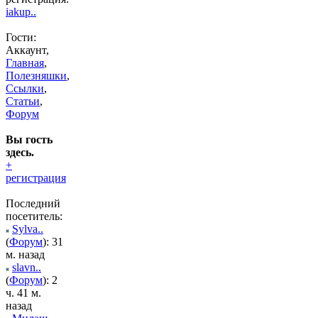
iakup..
Гости:
Аккаунт,
Главная
,
Полезняшки
,
Ссылки
,
Статьи
,
Форум
Вы гость
здесь.
+
регистрация
Последний
посетитель:
Sylva..
(
Форум
): 31
м. назад
slavn..
(
Форум
): 2
ч. 41 м.
назад