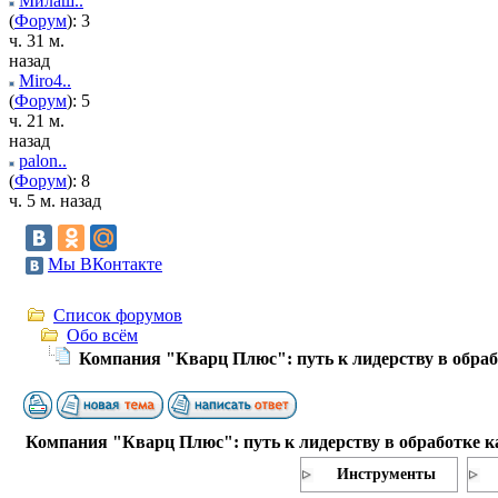
Милаш..
(
Форум
): 3
ч. 31 м.
назад
Miro4..
(
Форум
): 5
ч. 21 м.
назад
palon..
(
Форум
): 8
ч. 5 м. назад
Мы ВКонтакте
Список форумов
Обо всём
Компания "Кварц Плюс": путь к лидерству в обра
Компания "Кварц Плюс": путь к лидерству в обработке 
Инструменты