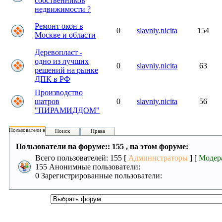
собственников
недвижимости ?
Ремонт окон в
0
slavniy.nicita
154
Москве и области
Деревопласт -
одно из лучших
0
slavniy.nicita
63
решений на рынке
ДПК в РФ
Производство
шатров
0
slavniy.nicita
56
"ПИРАМИДДОМ"
Пользователи на форуме:
Поиск
Права
Пользователи на форуме:: 155 , на этом форуме:
Всего пользователей: 155 [
Администраторы
] [
Модер
155 Анонимные пользователи:
0 Зарегистрированные пользователи: