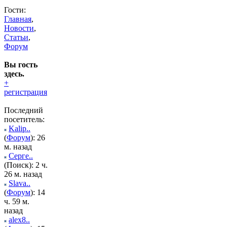
Гости:
Главная
,
Новости
,
Статьи
,
Форум
Вы гость
здесь.
+
регистрация
Последний
посетитель:
Kalip..
(
Форум
): 26
м. назад
Серге..
(Поиск): 2 ч.
26 м. назад
Slava..
(
Форум
): 14
ч. 59 м.
назад
alex8..