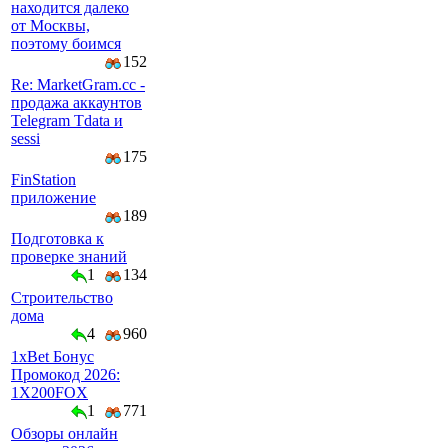
находится далеко
от Москвы,
поэтому боимся
152
Re: MarketGram.cc -
продажа аккаунтов
Telegram Tdata и
sessi
175
FinStation
приложение
189
Подготовка к
проверке знаний
1
134
Строительство
дома
4
960
1xBet Бонус
Промокод 2026:
1X200FOX
1
771
Обзоры онлайн