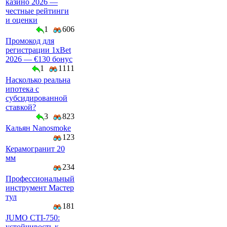
казино 2026 —
честные рейтинги
и оценки
1
606
Промокод для
регистрации 1xBet
2026 — €130 бонус
1
1111
Насколько реальна
ипотека с
субсидированной
ставкой?
3
823
Кальян Nanosmoke
123
Керамогранит 20
мм
234
Профессиональный
инструмент Мастер
тул
181
JUMO CTI-750:
устойчивость к