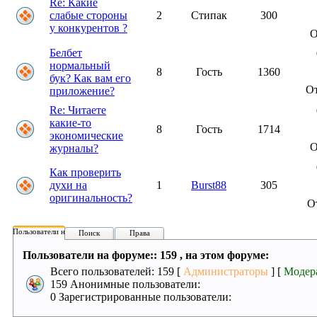
Re: Какие
слабые стороны
2
Стипак
300
у конкурентов ?
О
Белбет
нормальный
8
Гость
1360
бук? Как вам его
О
приложение?
Re: Читаете
какие-то
8
Гость
1714
экономические
журналы?
Как проверить
духи на
1
Burst88
305
оригинальность?
О
Пользователи на форуме:
Поиск
Права
Пользователи на форуме:: 159 , на этом форуме:
Всего пользователей: 159 [
Администраторы
] [
Модер
159 Анонимные пользователи:
0 Зарегистрированные пользователи: