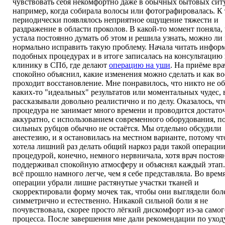
чувствовать себя некомфортно даже в обычных бытовых сит
например, когда собирала волосы или фотографировалась. К
периодически появлялось неприятное ощущение тяжести и
раздражение в области проколов. В какой-то момент поняла,
устала постоянно думать об этом и решила узнать, можно ли
нормально исправить такую проблему. Начала читать инфор
подобных процедурах и в итоге записалась на консультацию 
клинику в СПб, где делают
операцию на уши
. На приёме вра
спокойно объяснил, какие изменения можно сделать и как в
проходит восстановление. Мне понравилось, что никто не о
каких-то "идеальных" результатов или моментальных чудес, 
рассказывали довольно реалистично и по делу. Оказалось, чт
процедура не занимает много времени и проводится достато
аккуратно, с использованием современного оборудования, п
сильных рубцов обычно не остаётся. Мы отдельно обсудили
анестезию, и я остановилась на местном варианте, потому чт
хотела лишний раз делать общий наркоз ради такой операции
процедурой, конечно, немного нервничала, хотя врач постоя
поддерживал спокойную атмосферу и объяснял каждый этап.
всё прошло намного легче, чем я себе представляла. Во врем
операции убрали лишне растянутые участки тканей и
скорректировали форму мочек так, чтобы они выглядели бол
симметрично и естественно. Никакой сильной боли я не
почувствовала, скорее просто лёгкий дискомфорт из-за самог
процесса. После завершения мне дали рекомендации по уход