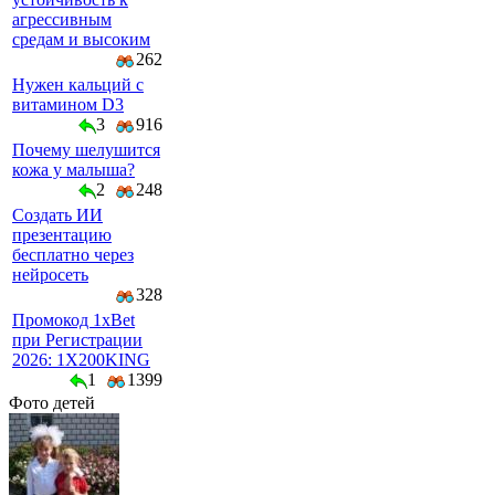
агрессивным
средам и высоким
262
Нужен кальций с
витамином D3
3
916
Почему шелушится
кожа у малыша?
2
248
Создать ИИ
презентацию
бесплатно через
нейросеть
328
Промокод 1xBet
при Регистрации
2026: 1X200KING
1
1399
Фото детей