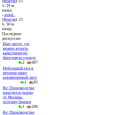
(
Форум
): 15
ч. 29 м.
назад
axied..
(
Форум
): 15
ч. 50 м.
назад
Последние
дискуссии
Ищу место, где
можно купить
качественную
брендовую одежду
2
687
Небольшой цех в
регионе ищет
алюминиевый лист
1
85
Re: Производство
находится далеко
от Москвы,
поэтому боимся
1
206
Re: Производство