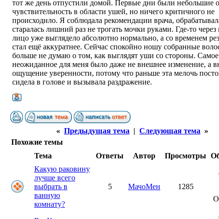
тот же день отпустили домой. Первые дни были небольшие о
чувствительность в области ушей, но ничего критичного не
происходило. Я соблюдала рекомендации врача, обрабатыва
старалась лишний раз не трогать мочки руками. Где-то через
лицо уже выглядело абсолютно нормально, а со временем рез
стал ещё аккуратнее. Сейчас спокойно ношу собранные воло
больше не думаю о том, как выглядят уши со стороны. Самое
неожиданное для меня было даже не внешнее изменение, а в
ощущение уверенности, потому что раньше эта мелочь пост
сидела в голове и вызывала раздражение.
«
Предыдущая тема
|
Следующая тема
»
Похожие темы
Тема
Ответы
Автор
Просмотры
О
Какую раковину
лучше всего
выбрать в
5
МачоМен
1285
ванную
О
комнату?