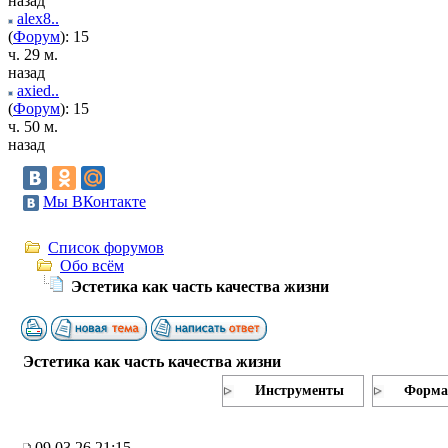
назад
alex8..
(
Форум
): 15
ч. 29 м.
назад
axied..
(
Форум
): 15
ч. 50 м.
назад
Мы ВКонтакте
Список форумов
Обо всём
Эстетика как часть качества жизни
Эстетика как часть качества жизни
Инструменты
Форма
09.03.26 21:15