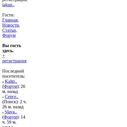
iakup..
Гости:
Главная
,
Новости
,
Статьи
,
Форум
Вы гость
здесь.
+
регистрация
Последний
посетитель:
Kalip..
(
Форум
): 26
м. назад
Серге..
(Поиск): 2 ч.
26 м. назад
Slava..
(
Форум
): 14
ч. 59 м.