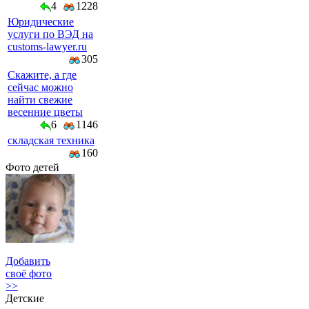
4
1228
Юридические
услуги по ВЭД на
customs-lawyer.ru
305
Скажите, а где
сейчас можно
найти свежие
весенние цветы
6
1146
складская техника
160
Фото детей
Добавить
своё фото
>>
Детские