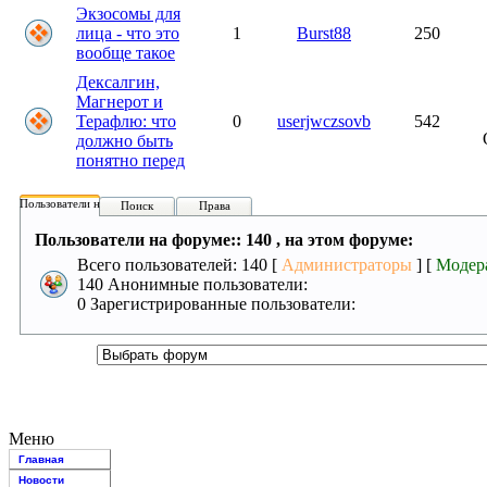
Экзосомы для
лица - что это
1
Burst88
250
вообще такое
Дексалгин,
Магнерот и
Терафлю: что
0
userjwczsovb
542
должно быть
понятно перед
Пользователи на форуме:
Поиск
Права
Пользователи на форуме:: 140 , на этом форуме:
Всего пользователей: 140 [
Администраторы
] [
Модер
140 Анонимные пользователи:
0 Зарегистрированные пользователи:
Меню
Главная
Новости