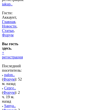
iakup..
Гости:
Аккаунт,
Главная
,
Новости
,
Статьи
,
Форум
Вы гость
здесь.
+
регистрация
Последний
посетитель:
palon..
(
Форум
): 52
м. назад
Серге..
(
Форум
): 2
ч. 19 м.
назад
Sanya..