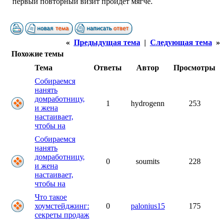
первый повторный визит пройдёт мягче.
«
Предыдущая тема
|
Следующая тема
»
Похожие темы
Тема
Ответы
Автор
Просмотры
Собираемся
нанять
домработницу,
1
hydrogenn
253
и жена
настаивает,
чтобы на
Собираемся
нанять
домработницу,
0
soumits
228
и жена
настаивает,
чтобы на
Что такое
хоумстейджинг:
0
palonius15
175
секреты продаж