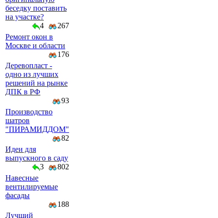
беседку поставить
на участке?
4
267
Ремонт окон в
Москве и области
176
Деревопласт -
одно из лучших
решений на рынке
ДПК в РФ
93
Производство
шатров
"ПИРАМИДДОМ"
82
Идеи для
выпускного в саду
3
802
Навесные
вентилируемые
фасады
188
Лучший