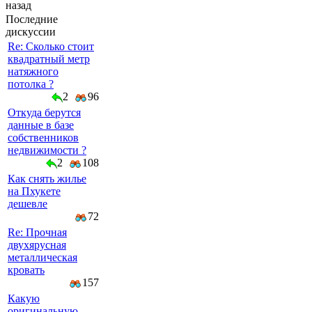
назад
Последние
дискуссии
Re: Сколько стоит
квадратный метр
натяжного
потолка ?
2
96
Откуда берутся
данные в базе
собственников
недвижимости ?
2
108
Как снять жилье
на Пхукете
дешевле
72
Re: Прочная
двухярусная
металлическая
кровать
157
Какую
оригинальную