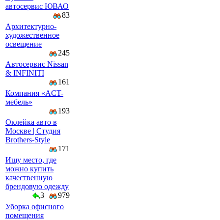
автосервис ЮВАО
83
Архитектурно-
художественное
освещение
245
Автосервис Nissan
& INFINITI
161
Компaния «AСT-
мeбeль»
193
Оклейка авто в
Москве | Студия
Brothers-Style
171
Ищу место, где
можно купить
качественную
брендовую одежду
3
979
Уборка офисного
помещения