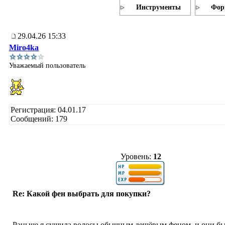
Инструменты
Фор
29.04.26 15:33
Miro4ka
Уважаемый пользователь
Регистрация: 04.01.17
Сообщений: 179
Уровень:
12
Re: Какой фен выбрать для покупки?
Раньше я сушила волосы обычным дешёвым феном, и они бы