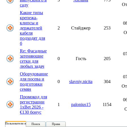
О
саду
Какие типы
крепежа-
клипсы и
08
держателей
2
Стайджер
253
О
кабеля
подходят для
б
Re: Фасадные
07
затеняющие
0
Гость
205
сетки для
любых задач
Оборудование
07
для посева и
0
slavniy.nicita
304
подготовки
О
семян
Промокод для
06
регистрации
1
palonius15
1154
1xBet 2026 -
€130 бонус
Пользователи на форуме:
Поиск
Права