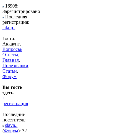
16908:
Зарегистрировано
Последняя
регистрация:
iakup..
Гости:
Аккаунт,
Вопросы/
Ответы
,
Главная
,
Полезняшки
,
Статьи
,
Форум
Вы гость
здесь.
+
регистрация
Последний
посетитель:
slavn..
(
Форум
): 32