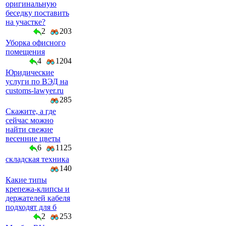
оригинальную
беседку поставить
на участке?
2
203
Уборка офисного
помещения
4
1204
Юридические
услуги по ВЭД на
customs-lawyer.ru
285
Скажите, а где
сейчас можно
найти свежие
весенние цветы
6
1125
складская техника
140
Какие типы
крепежа-клипсы и
держателей кабеля
подходят для б
2
253