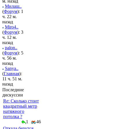
м. назад
Милаш..
(
Форум
): 1
ч. 22 м.
назад
Miro4..
(
Форум
): 3
ч. 12 м.
назад
palon..
(
Форум
): 5
ч. 56 м.
назад
Sanya..
(
Главная
):
11 ч. 51 м.
назад
Последние
дискуссии
Re: Сколько стоит
квадратный метр
натяжного
потолка ?
1
46
Откуда берутся