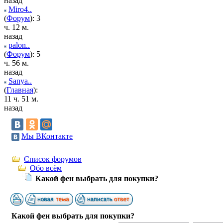
назад
Miro4..
(
Форум
): 3
ч. 12 м.
назад
palon..
(
Форум
): 5
ч. 56 м.
назад
Sanya..
(
Главная
):
11 ч. 51 м.
назад
Мы ВКонтакте
Список форумов
Обо всём
Какой фен выбрать для покупки?
Какой фен выбрать для покупки?