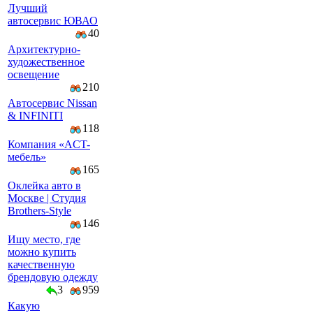
Лучший
автосервис ЮВАО
40
Архитектурно-
художественное
освещение
210
Автосервис Nissan
& INFINITI
118
Компaния «AСT-
мeбeль»
165
Оклейка авто в
Москве | Студия
Brothers-Style
146
Ищу место, где
можно купить
качественную
брендовую одежду
3
959
Какую