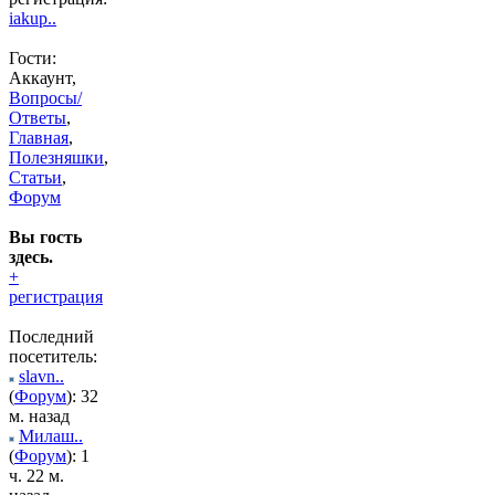
iakup..
Гости:
Аккаунт,
Вопросы/
Ответы
,
Главная
,
Полезняшки
,
Статьи
,
Форум
Вы гость
здесь.
+
регистрация
Последний
посетитель:
slavn..
(
Форум
): 32
м. назад
Милаш..
(
Форум
): 1
ч. 22 м.