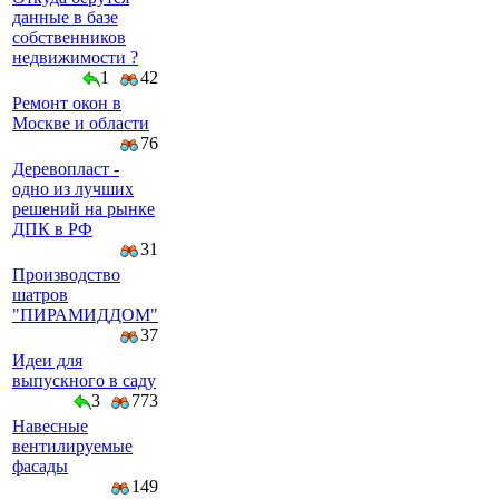
данные в базе
собственников
недвижимости ?
1
42
Ремонт окон в
Москве и области
76
Деревопласт -
одно из лучших
решений на рынке
ДПК в РФ
31
Производство
шатров
"ПИРАМИДДОМ"
37
Идеи для
выпускного в саду
3
773
Навесные
вентилируемые
фасады
149