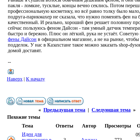
пакля - ломкие, тусклые, концы вечно секлись. Потом переш
профессиональную косметику, но всё равно толку было мало,
подруга-парикмахер не сказала, что нужно поменять фен на 
качественный. И реально, хороший фен решает половину пр
сейчас пользуюсь феном Дайсон - там умный датчик темпер
быстро и бережно. Плюс он лёгкий, рука не устаёт. Советую
фены Дайсон
в официальном магазине, а не на рынке, чтобы
подделок. У нас в Казахстане такое можно заказать shop-dyso
домой доставят.
--
Наверх
|
К началу
«
Предыдущая тема
|
Следующая тема
»
Похожие темы
Тема
Ответы
Автор
Просмотры
О
Идеи для
09
выпускного в
3
Аилана
773