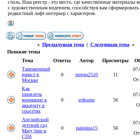
стиль. Наш реестр - это место, где качественные материалы 
с художественным видением, способствуя вам сформировать
редкостный лофт-интерьер с характером.
«
Предыдущая тема
|
Следующая тема
»
Похожие темы
Тема
Ответы
Автор
Просмотры
Об
Таможенный
07.
юрист в
0
serega2510
11
О
Москве
Как
привлечь
07.
внимание к
0
eriksons
56
О
аккаунту в
соцсетях
Английский
07.
детский сад
0
palonius15
56
Mary Jane в
О
СПб