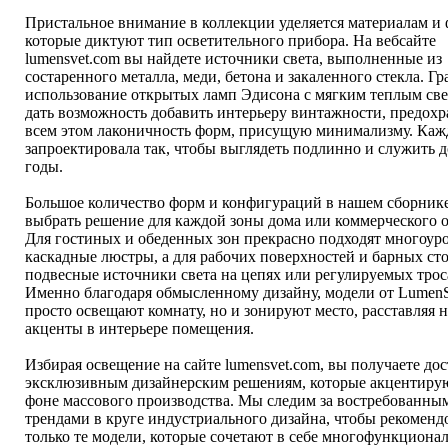
Пристальное внимание в коллекции уделяется материалам и 
которые диктуют тип осветительного прибора. На вебсайте
lumensvet.com вы найдете источники света, выполненные из
состаренного металла, меди, бетона и закаленного стекла. Г
использование открытых ламп Эдисона с мягким теплым св
дать возможность добавить интерьеру винтажности, предохр
всем этом лаконичность форм, присущую минимализму. Кажд
запроектировала так, чтобы выглядеть подлинно и служить 
годы.
Большое количество форм и конфигураций в нашем сборнике
выбрать решение для каждой зоны дома или коммерческого о
Для гостиных и обеденных зон прекрасно подходят многоур
каскадные люстры, а для рабочих поверхностей и барных сто
подвесные источники света на цепях или регулируемых трос
Именно благодаря обмысленному дизайну, модели от LumenS
просто освещают комнату, но и зонируют место, расставляя
акценты в интерьере помещения.
Избирая освещение на сайте lumensvet.com, вы получаете дос
эксклюзивным дизайнерским решениям, которые акцентирую
фоне массового производства. Мы следим за востребованны
трендами в круге индустриального дизайна, чтобы рекоменд
только те модели, которые сочетают в себе многофункционал