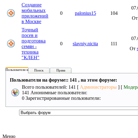
Создание
07.
мобильных
0
palonius15
104
приложений
О
в Москве
Точный
посев и
07.
подготовка
0
slavniy.nicita
111
семян -
От
техника
"КЛЕН"
Пользователи на форуме:
Поиск
Права
Пользователи на форуме:: 141 , на этом форуме:
Всего пользователей: 141 [
Администраторы
] [
Модер
141 Анонимные пользователи:
0 Зарегистрированные пользователи:
Меню