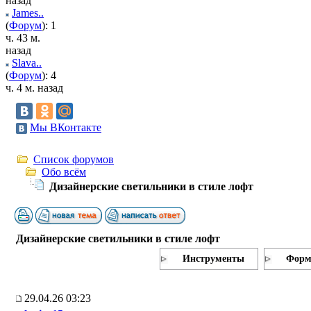
назад
James..
(
Форум
): 1
ч. 43 м.
назад
Slava..
(
Форум
): 4
ч. 4 м. назад
Мы ВКонтакте
Список форумов
Обо всём
Дизайнерские светильники в стиле лофт
Дизайнерские светильники в стиле лофт
Инструменты
Форм
29.04.26 03:23