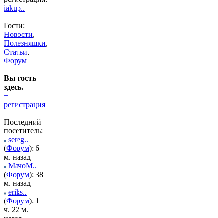
iakup..
Гости:
Новости
,
Полезняшки
,
Статьи
,
Форум
Вы гость
здесь.
+
регистрация
Последний
посетитель:
sereg..
(
Форум
): 6
м. назад
МачоМ..
(
Форум
): 38
м. назад
eriks..
(
Форум
): 1
ч. 22 м.