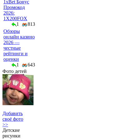
1xBet Бонус
Промокод
2026:
1X200FOX
1
813
Обзоры
онлайн казино
2026 —
честные
рейтинги и
оценки
1
643
Фото детей
Добавить
своё фото
>>
Детские
рисунки