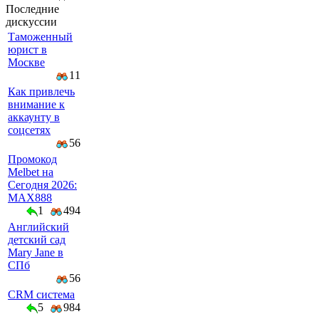
Последние
дискуссии
Таможенный
юрист в
Москве
11
Как привлечь
внимание к
аккаунту в
соцсетях
56
Промокод
Melbet на
Сегодня 2026:
MAX888
1
494
Английский
детский сад
Mary Jane в
СПб
56
CRM система
5
984