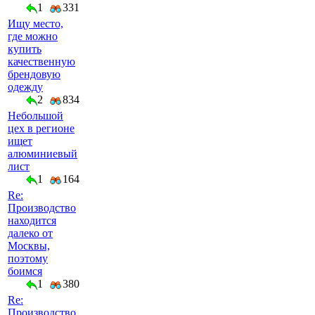
1
331
Ищу место,
где можно
купить
качественную
брендовую
одежду
2
834
Небольшой
цех в регионе
ищет
алюминиевый
лист
1
164
Re:
Производство
находится
далеко от
Москвы,
поэтому
боимся
1
380
Re:
Производство