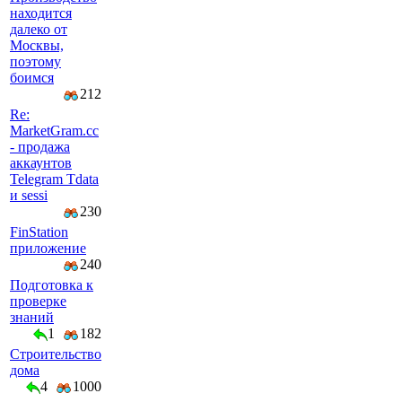
находится
далеко от
Москвы,
поэтому
боимся
212
Re:
MarketGram.cc
- продажа
аккаунтов
Telegram Tdata
и sessi
230
FinStation
приложение
240
Подготовка к
проверке
знаний
1
182
Строительство
дома
4
1000