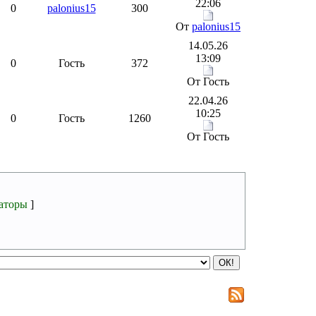
22:06
0
palonius15
300
От
palonius15
14.05.26
13:09
0
Гость
372
От Гость
22.04.26
10:25
0
Гость
1260
От Гость
аторы
]