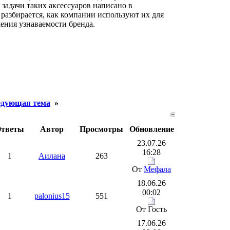
задачи таких аксессуаров написано в
 разбирается, как компании используют их для
ения узнаваемости бренда.
дующая тема
»
тветы
Автор
Просмотры
Обновление
23.07.26
16:28
1
Аилана
263
От
Мефала
18.06.26
00:02
1
palonius15
551
От Гость
17.06.26