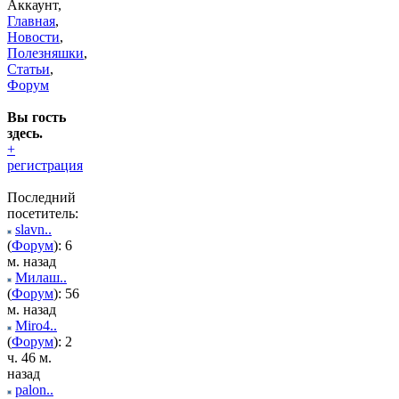
Аккаунт,
Главная
,
Новости
,
Полезняшки
,
Статьи
,
Форум
Вы гость
здесь.
+
регистрация
Последний
посетитель:
slavn..
(
Форум
): 6
м. назад
Милаш..
(
Форум
): 56
м. назад
Miro4..
(
Форум
): 2
ч. 46 м.
назад
palon..