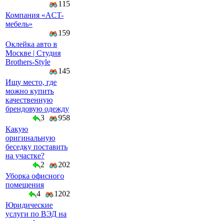
115
Компaния «AСT-
мeбeль»
159
Оклейка авто в
Москве | Студия
Brothers-Style
145
Ищу место, где
можно купить
качественную
брендовую одежду
3
958
Какую
оригинальную
беседку поставить
на участке?
2
202
Уборка офисного
помещения
4
1202
Юридические
услуги по ВЭД на