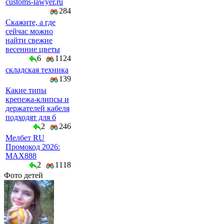
customs-lawyer.ru
284
Скажите, а где
сейчас можно
найти свежие
весенние цветы
6
1124
складская техника
139
Какие типы
крепежа-клипсы и
держателей кабеля
подходят для б
2
246
Мелбет RU
Промокод 2026:
MAX888
2
1118
Фото детей