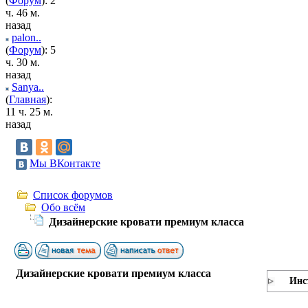
(
Форум
): 2
ч. 46 м.
назад
palon..
(
Форум
): 5
ч. 30 м.
назад
Sanya..
(
Главная
):
11 ч. 25 м.
назад
Мы ВКонтакте
Список форумов
Обо всём
Дизайнерские кровати премиум класса
Дизайнерские кровати премиум класса
Инс