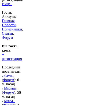
iakup..
Гости:
Аккаунт,
Главная
,
Новости
,
Полезняшки
,
Статьи
,
Форум
Вы гость
здесь.
+
регистрация
Последний
посетитель:
slavn..
(
Форум
): 6
м. назад
Милаш..
(
Форум
): 56
м. назад
Miro4..