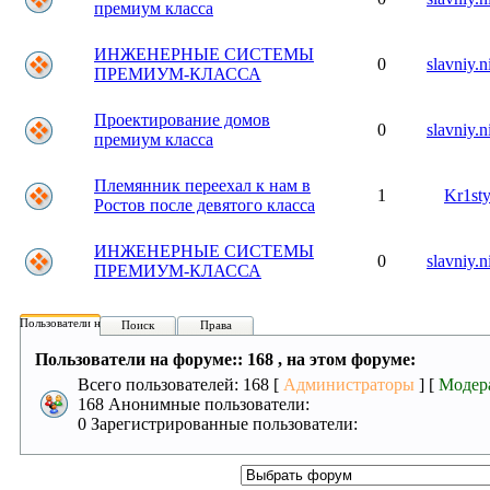
премиум класса
ИНЖЕНЕРНЫЕ СИСТЕМЫ
0
slavniy.n
ПРЕМИУМ-КЛАССА
Проектирование домов
0
slavniy.n
премиум класса
Племянник переехал к нам в
1
Kr1st
Ростов после девятого класса
ИНЖЕНЕРНЫЕ СИСТЕМЫ
0
slavniy.n
ПРЕМИУМ-КЛАССА
Пользователи на форуме:
Поиск
Права
Пользователи на форуме:: 168 , на этом форуме:
Всего пользователей: 168 [
Администраторы
] [
Модер
168 Анонимные пользователи:
0 Зарегистрированные пользователи: