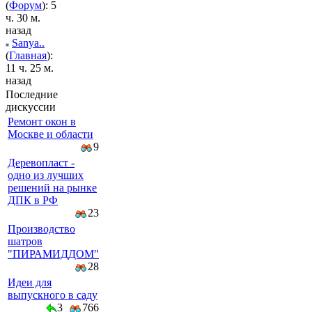
(
Форум
): 5
ч. 30 м.
назад
Sanya..
(
Главная
):
11 ч. 25 м.
назад
Последние
дискуссии
Ремонт окон в
Москве и области
9
Деревопласт -
одно из лучших
решений на рынке
ДПК в РФ
23
Производство
шатров
"ПИРАМИДДОМ"
28
Идеи для
выпускного в саду
3
766