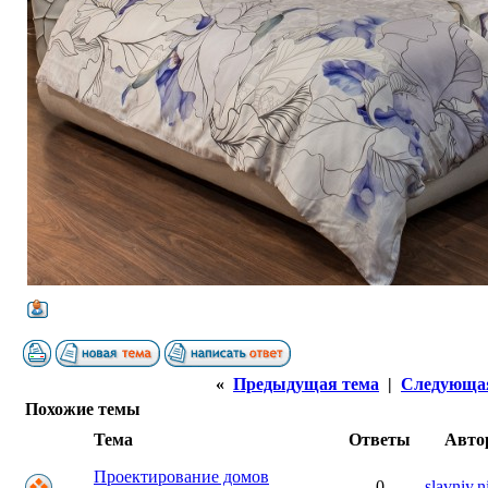
«
Предыдущая тема
|
Следующа
Похожие темы
Тема
Ответы
Авто
Проектирование домов
0
slavniy.n