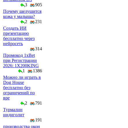
3
905
Почему шелушится
кожа у малыша?
2
231
Создать ИИ
презентацию
бесплатно через
нейросеть
314
Промокод 1xBet
при Регистрации
2026: 1X200KING
1
1386
Можно ли играть в
Dog House
бесплатно без
ограничений по
вре
2
791
Турмалин
индиголит
191
производства окон