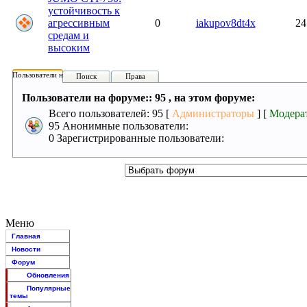
устойчивость к
агрессивным
0
iakupov8dt4x
24
средам и
высоким
Пользователи на форуме:
Поиск
Права
Пользователи на форуме:: 95 , на этом форуме:
Всего пользователей: 95 [
Администраторы
] [
Модера
95 Анонимные пользователи:
0 Зарегистрированные пользователи:
Меню
Главная
Новости
Форум
Обновления
Популярные
темы