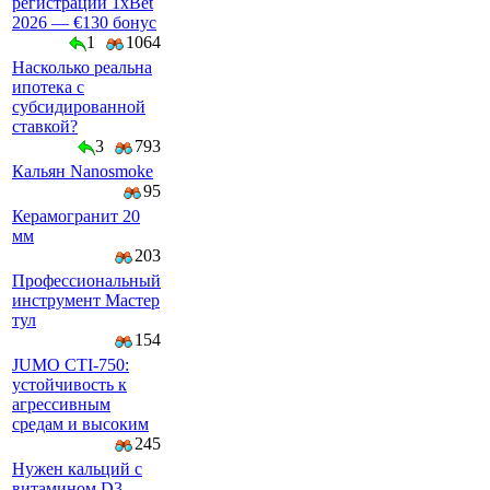
регистрации 1xBet
2026 — €130 бонус
1
1064
Насколько реальна
ипотека с
субсидированной
ставкой?
3
793
Кальян Nanosmoke
95
Керамогранит 20
мм
203
Профессиональный
инструмент Мастер
тул
154
JUMO CTI-750:
устойчивость к
агрессивным
средам и высоким
245
Нужен кальций с
витамином D3