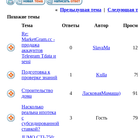
«
Предыдущая тема
|
Следующая т
Похожие темы
Тема
Ответы
Автор
Просм
Re:
MarketGram.cc -
продажа
0
SlavaMa
12
аккаунтов
Telegram Tdata и
sessi
Подготовка к
1
Kulla
7
проверке знаний
Строительство
4
ЛасковаяМамаша)
91
дома
Насколько
реальна ипотека
с
3
Гость
79
субсидированной
ставкой?
JUMO CTI-750: