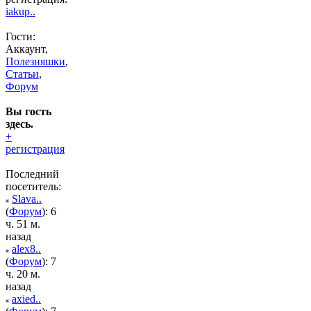
iakup..
Гости:
Аккаунт,
Полезняшки
,
Статьи
,
Форум
Вы гость
здесь.
+
регистрация
Последний
посетитель:
Slava..
(
Форум
): 6
ч. 51 м.
назад
alex8..
(
Форум
): 7
ч. 20 м.
назад
axied..