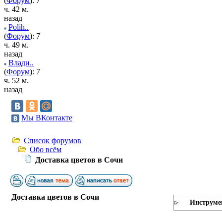
(
Форум
): 7
ч. 42 м.
назад
Polih..
(
Форум
): 7
ч. 49 м.
назад
Влади..
(
Форум
): 7
ч. 52 м.
назад
Мы ВКонтакте
Список форумов
Обо всём
Доставка цветов в Сочи
Доставка цветов в Сочи
Инструме