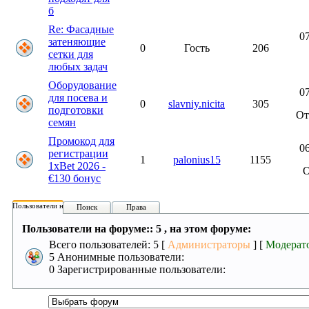
б
Re: Фасадные
07
затеняющие
0
Гость
206
сетки для
любых задач
Оборудование
07
для посева и
0
slavniy.nicita
305
подготовки
О
семян
Промокод для
06
регистрации
1
palonius15
1155
1xBet 2026 -
€130 бонус
Пользователи на форуме:
Поиск
Права
Пользователи на форуме:: 5 , на этом форуме:
Всего пользователей: 5 [
Администраторы
] [
Модерат
5 Анонимные пользователи:
0 Зарегистрированные пользователи: