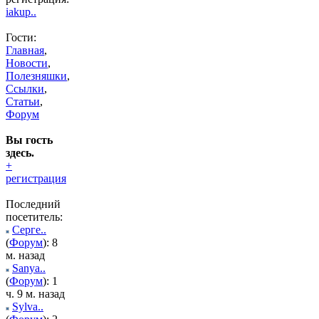
iakup..
Гости:
Главная
,
Новости
,
Полезняшки
,
Ссылки
,
Статьи
,
Форум
Вы гость
здесь.
+
регистрация
Последний
посетитель:
Серге..
(
Форум
): 8
м. назад
Sanya..
(
Форум
): 1
ч. 9 м. назад
Sylva..