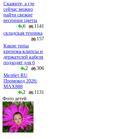
Скажите, а где
сейчас можно
найти свежие
весенние цветы
6
1141
складская техника
157
Какие типы
крепежа-клипсы и
держателей кабеля
подходят для б
2
306
Мелбет RU
Промокод 2026:
MAX888
2
1131
Фото детей