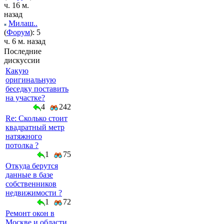
ч. 16 м.
назад
Милаш..
(
Форум
): 5
ч. 6 м. назад
Последние
дискуссии
Какую
оригинальную
беседку поставить
на участке?
4
242
Re: Сколько стоит
квадратный метр
натяжного
потолка ?
1
75
Откуда берутся
данные в базе
собственников
недвижимости ?
1
72
Ремонт окон в
Москве и области