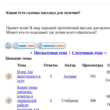
Какие есть салоны массажа для мужчин?
Привет всем! Я ищу хороший эротический массаж для мужчи
Может кто-то подскажет где лучше всего обратиться?
«
Предыдущая тема
|
Следующая тема
»
Похожие темы
Тема
Ответы
Автор
Просмотры
О
Идеи для
09
выпускного в
3
Аилана
791
О
саду
Какие типы
крепежа-
клипсы и
08
держателей
2
Стайджер
306
О
кабеля
подходят для