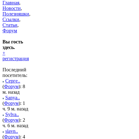
Главная
,
Новости
,
Полезняшки
,
Ссылки
,
Статьи
,
Форум
Вы гость
здесь.
+
регистрация
Последний
посетитель:
Серге..
(
Форум
): 8
м. назад
Sanya..
(
Форум
): 1
ч. 9 м. назад
Sylva..
(
Форум
): 2
ч. 6 м. назад
slavn..
(
Форум
): 4