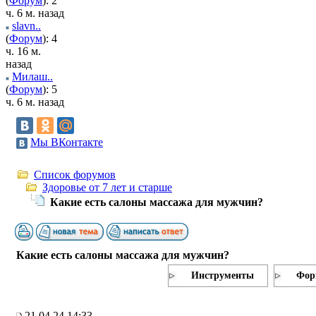
(
Форум
): 2
ч. 6 м. назад
slavn..
(
Форум
): 4
ч. 16 м.
назад
Милаш..
(
Форум
): 5
ч. 6 м. назад
Мы ВКонтакте
Список форумов
Здоровье от 7 лет и старше
Какие есть салоны массажа для мужчин?
Какие есть салоны массажа для мужчин?
Инструменты
Фор
21.04.24 14:33