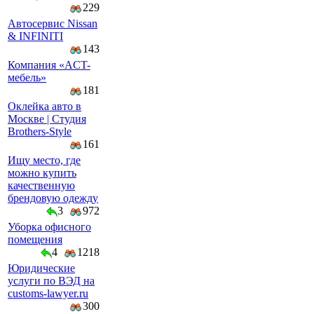
229
Автосервис Nissan
& INFINITI
143
Компaния «AСT-
мeбeль»
181
Оклейка авто в
Москве | Студия
Brothers-Style
161
Ищу место, где
можно купить
качественную
брендовую одежду
3
972
Уборка офисного
помещения
4
1218
Юридические
услуги по ВЭД на
customs-lawyer.ru
300