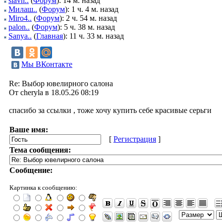
slavn..
(
Форум
): 14 м. назад
Милаш..
(
Форум
): 1 ч. 4 м. назад
Miro4..
(
Форум
): 2 ч. 54 м. назад
palon..
(
Форум
): 5 ч. 38 м. назад
Sanya..
(
Главная
): 11 ч. 33 м. назад
Мы ВКонтакте
Re: Выбор ювелирного салона
От cheryla в 18.05.26 08:19
спасибо за ссылки , тоже хочу купить себе красивые серьги
Ваше имя:
[
Регистрация
]
Тема сообщения:
Сообщение:
Картинка к сообщению: