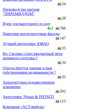
24
Производство шатров
"ПИРАМИДДОМ"
28
Идеи для выпускного в саду
3
766
Навесные вентилируемые фасады
147
Лучший автосервис ЮВАО
35
Re: Сколько стоит квадратный метр
натяжного потолка ?
34
Откуда берутся данные в базе
собственников недвижимости ?
32
Архитектурно-художественное
освещение
202
Автосервис Nissan & INFINITI
115
Компaния «AСT-мeбeль»