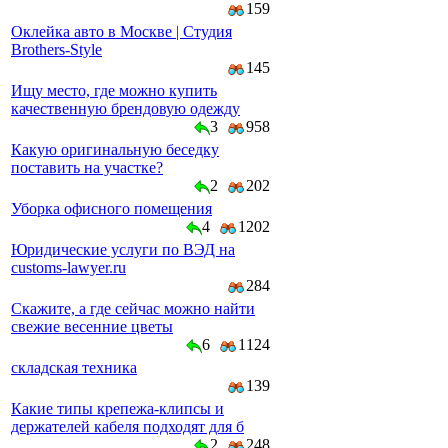
159
Оклейка авто в Москве | Студия
Brothers-Style
145
Ищу место, где можно купить
качественную брендовую одежду
3
958
Какую оригинальную беседку
поставить на участке?
2
202
Уборка офисного помещения
4
1202
Юридические услуги по ВЭД на
customs-lawyer.ru
284
Скажите, а где сейчас можно найти
свежие весенние цветы
6
1124
складская техника
139
Какие типы крепежа-клипсы и
держателей кабеля подходят для б
2
248