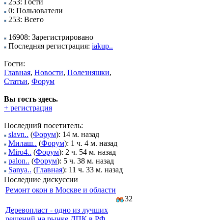
253: Гости
0: Пользователи
253: Всего
16908: Зарегистрировано
Последняя регистрация:
iakup..
Гости:
Главная
,
Новости
,
Полезняшки
,
Статьи
,
Форум
Вы гость здесь.
+ регистрация
Последний посетитель:
slavn..
(
Форум
): 14 м. назад
Милаш..
(
Форум
): 1 ч. 4 м. назад
Miro4..
(
Форум
): 2 ч. 54 м. назад
palon..
(
Форум
): 5 ч. 38 м. назад
Sanya..
(
Главная
): 11 ч. 33 м. назад
Последние дискуссии
Ремонт окон в Москве и области
32
Деревопласт - одно из лучших
решений на рынке ДПК в РФ