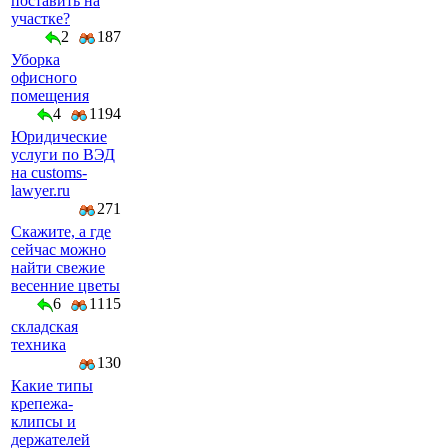
поставить на
участке?
2
187
Уборка
офисного
помещения
4
1194
Юридические
услуги по ВЭД
на customs-
lawyer.ru
271
Скажите, а где
сейчас можно
найти свежие
весенние цветы
6
1115
складская
техника
130
Какие типы
крепежа-
клипсы и
держателей