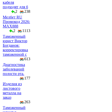
кабеля
подходят для б
2
238
Мелбет RU
Промокод 2026:
MAX888
2
1113
Таможенный
юрист Виктор
Богданов:
корректировка
таможенной с
613
Диагностика
заболеваний
полости рта.
177
Изделия из
листового
металла на
заказ
263
Таможенный