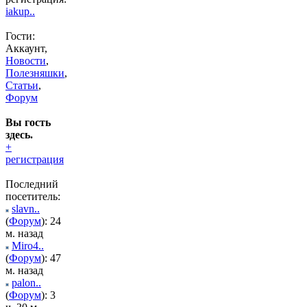
iakup..
Гости:
Аккаунт,
Новости
,
Полезняшки
,
Статьи
,
Форум
Вы гость
здесь.
+
регистрация
Последний
посетитель:
slavn..
(
Форум
): 24
м. назад
Miro4..
(
Форум
): 47
м. назад
palon..
(
Форум
): 3