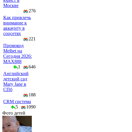
юрист в
Москве
276
Как привлечь
внимание к
аккаунту в
соцсетях
221
Промокод
Melbet на
Сегодня 2026:
MAX888
1
646
Английский
детский сад
Mary Jane в
СПб
188
CRM система
5
1090
Фото детей