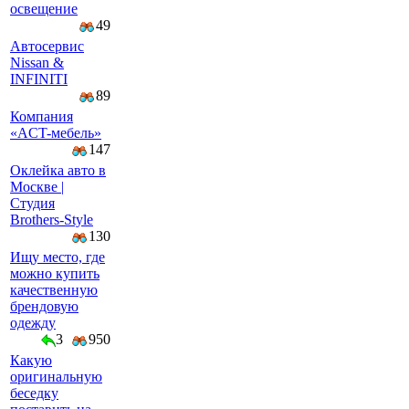
освещение
49
Автосервис
Nissan &
INFINITI
89
Компaния
«AСT-мeбeль»
147
Оклейка авто в
Москве |
Студия
Brothers-Style
130
Ищу место, где
можно купить
качественную
брендовую
одежду
3
950
Какую
оригинальную
беседку