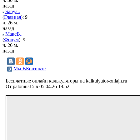
ч. 30 м.
назад
Sanya..
(
Главная
): 9
ч. 26 м.
назад
МаксВ..
(
Форум
): 9
ч. 26 м.
назад
Мы ВКонтакте
Бесплатные онлайн калькуляторы на kalkulyator-onlajn.ru
От palonius15 в 05.04.26 19:52