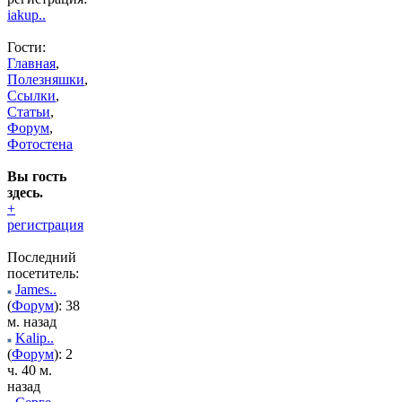
iakup..
Гости:
Главная
,
Полезняшки
,
Ссылки
,
Статьи
,
Форум
,
Фотостена
Вы гость
здесь.
+
регистрация
Последний
посетитель:
James..
(
Форум
): 38
м. назад
Kalip..
(
Форум
): 2
ч. 40 м.
назад