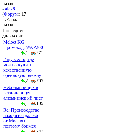
назад
alex8..
(
Форум
): 17
ч. 43 м.
назад
Последние
дискуссии
Melbet KG
Промокод: WAP200
1
271
Ищу место, где
можно купить
качественную
брендовую одежду
2
765
Небольшой цех в
регионе ищет
алюминиевый лист
1
105
Re: Производство
находится далеко
от Москвы,
поэтому боимся
1
247