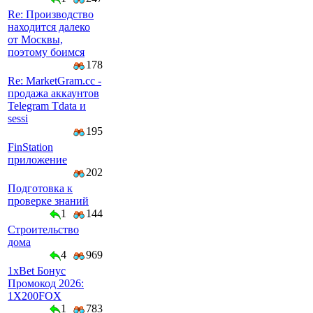
Re: Производство
находится далеко
от Москвы,
поэтому боимся
178
Re: MarketGram.cc -
продажа аккаунтов
Telegram Tdata и
sessi
195
FinStation
приложение
202
Подготовка к
проверке знаний
1
144
Строительство
дома
4
969
1xBet Бонус
Промокод 2026:
1X200FOX
1
783