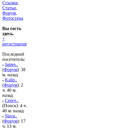
Ссылки
,
Статьи
,
Форум
,
Фотостена
Вы гость
здесь.
+
регистрация
Последний
посетитель:
James..
(
Форум
): 38
м. назад
Kalip..
(
Форум
): 2
ч. 40 м.
назад
Серге..
(Поиск): 4 ч.
40 м. назад
Slava..
(
Форум
): 17
ч. 13 м.