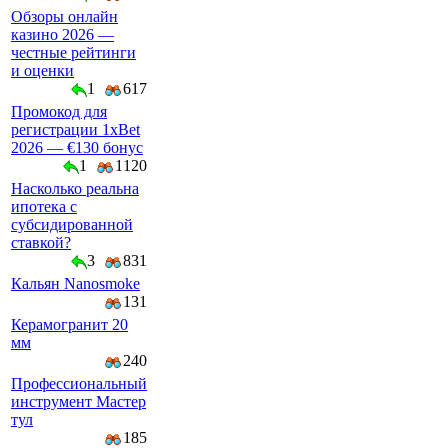
Обзоры онлайн
казино 2026 —
честные рейтинги
и оценки
1
617
Промокод для
регистрации 1xBet
2026 — €130 бонус
1
1120
Насколько реальна
ипотека с
субсидированной
ставкой?
3
831
Кальян Nanosmoke
131
Керамогранит 20
мм
240
Профессиональный
инструмент Мастер
тул
185