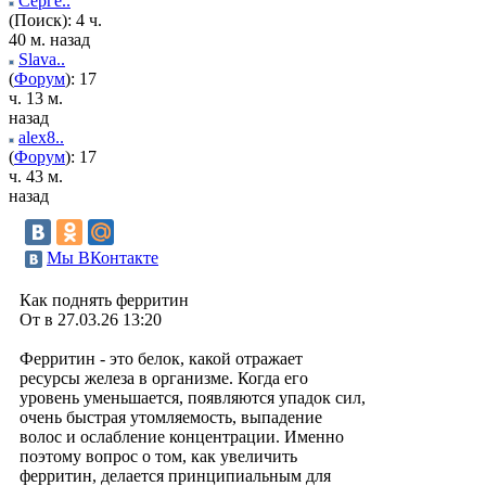
Серге..
(Поиск): 4 ч.
40 м. назад
Slava..
(
Форум
): 17
ч. 13 м.
назад
alex8..
(
Форум
): 17
ч. 43 м.
назад
Мы ВКонтакте
Как поднять ферритин
От в 27.03.26 13:20
Ферритин - это белок, какой отражает
ресурсы железа в организме. Когда его
уровень уменьшается, появляются упадок сил,
очень быстрая утомляемость, выпадение
волос и ослабление концентрации. Именно
поэтому вопрос о том, как увеличить
ферритин, делается принципиальным для