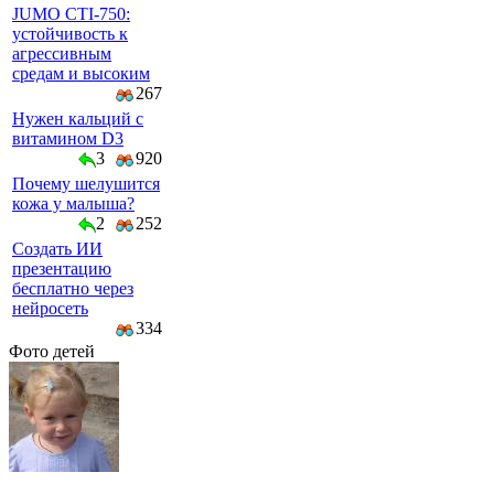
JUMO CTI-750:
устойчивость к
агрессивным
средам и высоким
267
Нужен кальций с
витамином D3
3
920
Почему шелушится
кожа у малыша?
2
252
Создать ИИ
презентацию
бесплатно через
нейросеть
334
Фото детей