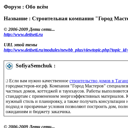
Форум : Обо всём
Название : Строительная компания "Город Масте
© 2006-2009 Дети сети...
http://www.detiseti.ru
URL этой темы
http://www.detiseti.ru/modules/newbb_plus/viewtopic.php?topic
SofiyaSemchuk :
Если вам нужно качественное
строительство домов в Таган
городмастеров-юг.рф. Компания "Город Мастеров" специализ
частных домов, коттеджей и таунхаусов. Работы выполняютс
стандартам с применением энергоэффективных материалов. 
нужный стиль и планировку, а также получать консультации н
подход и прозрачные условия позволяют построить дом, пол
ожиданиям и бюджету заказчика.
© 2006-2009 Дети сети...